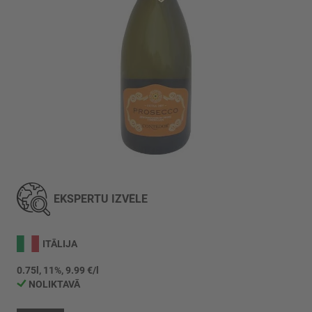
Iet
uz
galerijas
EKSPERTU IZVĒLE
sākumu
ITĀLIJA
0.75l, 11%, 9.99 €/l
NOLIKTAVĀ