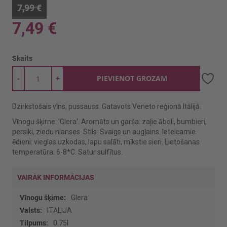
7,99 €
7,49 €
Skaits
-
+
PIEVIENOT GROZAM
Dzirkstošais vīns, pussauss. Gatavots Veneto reģionā Itālijā.
Vīnogu šķirne: 'Glera'. Aromāts un garša: zaļie āboli, bumbieri,
persiki, ziedu nianses. Stils: Svaigs un augļains. Ieteicamie
ēdieni: vieglas uzkodas, lapu salāti, mīkstie sieri. Lietošanas
temperatūra: 6-8*C. Satur sulfītus.
VAIRĀK INFORMĀCIJAS
Vairāk
Glera
informācijas
ITĀLIJA
0.75l