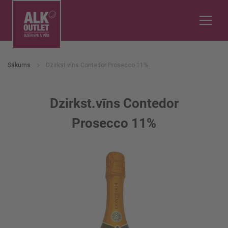
Sākums
Dzirkst.vīns Contedor Prosecco 11%
Dzirkst.vīns Contedor
Prosecco 11%
Iet
uz
galerijas
beigām