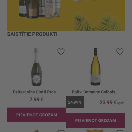
SAISTĪTIE PRODUKTI
Pievienot vēlmju sarakstam
Piev
Dzirkst.vīns Giotti Prosecco 11%
Baltv. Domaine Colbois Chablis Vielles V.13%
7,99 €
23,99 €
24,99 €
PIEVIENOT GROZAM
PIEVIENOT GROZAM