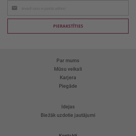
Pieteikties
jaunumu
saņemšanai:
PIERAKSTĪTIES
Par mums
Mūsu veikali
Karjera
Piegāde
Idejas
Biežāk uzdotie jautājumi
Kontakti