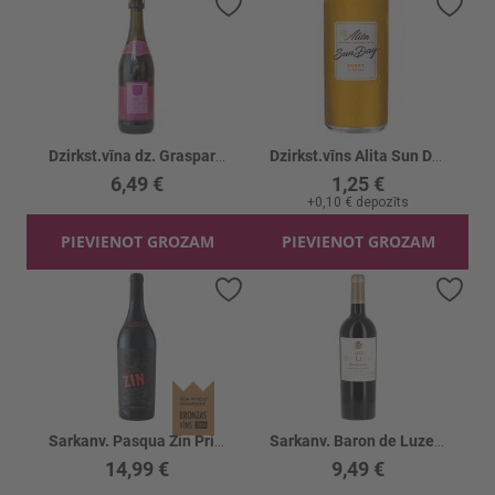
Pievienot vēlmju sarakstam
Piev
Dzirkst.vīna dz. Grasparossa Lambr. Rosso 8%
Dzirkst.vīns Alita Sun Day Sweet 7.5%
6,49 €
1,25 €
+
0,10 €
depozīts
PIEVIENOT GROZAM
PIEVIENOT GROZAM
Pievienot vēlmju sarakstam
Piev
Sarkanv. Pasqua Zin Primitivo Founders 14%
Sarkanv. Baron de Luze Cab.Sauv.Merl.13.5%
14,99 €
9,49 €