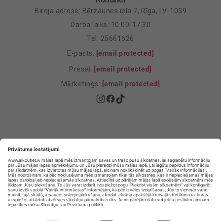
Biroja adrese: Bērzaunes iela 7, Rīga, LV-1039
Darba laiks: 10.00-17.30
Tel: 25661626
E-pasts:
[email protected]
Presei:
[email protected]
Mārketings:
[email protected]
Privātuma politika
Privātuma Iestatījumi
E-veikala lietošanas noteikumi