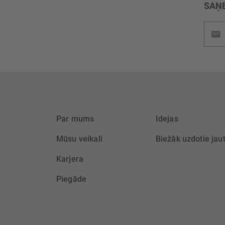
SAŅE
Pieteik
jaunu
saņem
Par mums
Idejas
Mūsu veikali
Biežāk uzdotie jau
Karjera
Piegāde