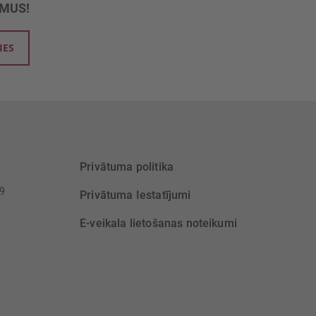
UMUS!
IES
Privātuma politika
39
Privātuma Iestatījumi
E-veikala lietošanas noteikumi