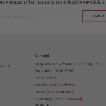
M PIRMAIS MŪSU JAUNUMUS UN ĪPAŠOS PIEDĀVĀJ
ties
PIERAKSTĪT
mu
šanai:
Kontakti
Biroja adrese: Bērzaunes iela 7, Rīga, LV-10
tājumi
Darba laiks: 10.00-17.30
Tel: 25661626
E-pasts:
[email protected]
Presei:
[email protected]
Mārketings:
[email protected]