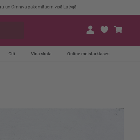
eru un Omniva pakomātiem visā Latvijā
Mans gr
Citi
Vīna skola
Online meistarklases