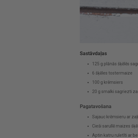
Sastāvdaļas
125 g plānās šķēlēs sag
6 šķēles tostermaize
100 g krēmsiers
20 g smalki sagriezti zaļ
Pagatavošana
Sajauc krēmsieru ar za
Cieši sarullē maizes šķēl
Aptin katru ruletīti ar 