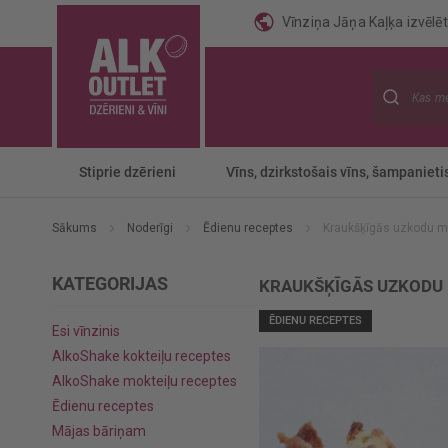
Vīnziņa Jāņa Kaļķa izvēlēti
Meklēt
Stiprie dzērieni
Vīns, dzirkstošais vīns, šampanieti
Sākums
Noderīgi
Ēdienu receptes
Kraukšķīgās uzkodu ma
KATEGORIJAS
KRAUKŠĶĪGĀS UZKODU 
ĒDIENU RECEPTES
Esi vīnzinis
AlkoShake kokteiļu receptes
AlkoShake mokteiļu receptes
Ēdienu receptes
Mājas bāriņam