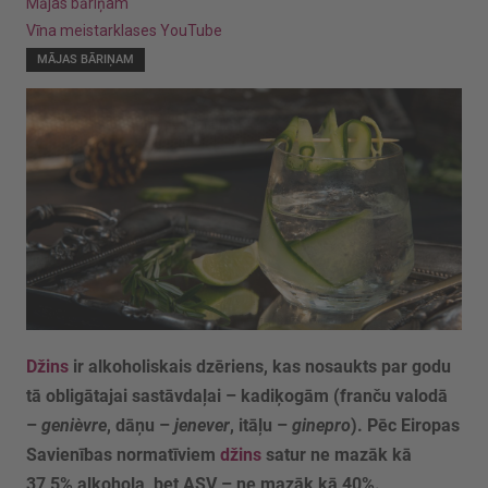
Mājas bāriņam
Vīna meistarklases YouTube
MĀJAS BĀRIŅAM
Džins
ir alkoholiskais dzēriens, kas nosaukts par godu
tā obligātajai sastāvdaļai – kadiķogām (franču valodā
–
genièvre
, dāņu –
jenever
, itāļu –
ginepro
). Pēc Eiropas
Savienības normatīviem
džins
satur ne mazāk kā
37,5% alkohola, bet ASV – ne mazāk kā 40%.