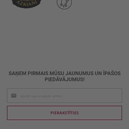
SAŅEM PIRMAIS MŪSU JAUNUMUS UN ĪPAŠOS
PIEDĀVĀJUMUS!
Pieteikties
jaunumu
saņemšanai:
PIERAKSTĪTIES