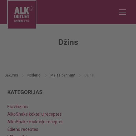
Džins
Sākums
Noderīgi
Mājas bāriņam
Džins
KATEGORIJAS
Esi vīnzinis
AlkoShake kokteiļu receptes
AlkoShake mokteiļu receptes
Ēdienu receptes