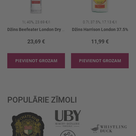
1l, 40%, 23.69 €/l
0.7l, 37.5%, 17.13 €/l
Džins Beefeater London Dry 40%
Džins Harrison London 37.5%
23,69 €
11,99 €
PIEVIENOT GROZAM
PIEVIENOT GROZAM
POPULĀRIE ZĪMOLI