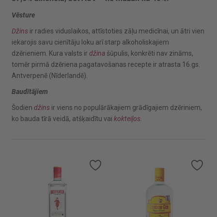
Vēsture
Džins
ir radies viduslaikos, attīstoties zāļu medicīnai, un ātri vien
iekarojis savu cienītāju loku arī starp alkoholiskajiem
dzērieniem. Kura valsts ir
džina
šūpulis, konkrēti nav zināms,
tomēr pirmā dzēriena pagatavošanas recepte ir atrasta 16.gs.
Antverpenē (Nīderlandē).
Baudītājiem
Šodien
džins
ir viens no populārākajiem grādīgajiem dzēriniem,
ko bauda tīrā veidā, atšķaidītu vai
kokteiļos.
Pievienot vēlmju sarakstam
Pievienot vēlmju sarakstam
Piev