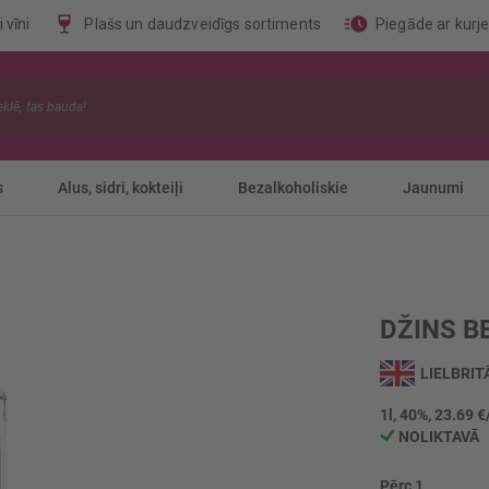
 vīni
Plašs un daudzveidīgs sortiments
Piegāde ar kurj
s
Alus, sidri, kokteiļi
Bezalkoholiskie
Jaunumi
DŽINS B
LIELBRIT
1l, 40%, 23.69 €
NOLIKTAVĀ
Pērc 1