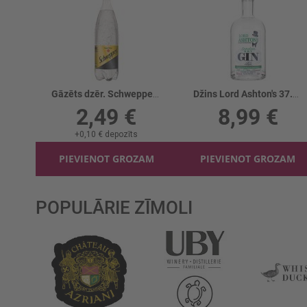
Gāzēts dzēr. Schweppes Tonic gāzēts
Džins Lord Ashton's 37.5%
2,49 €
8,99 €
+
0,10 €
depozīts
PIEVIENOT GROZAM
PIEVIENOT GROZAM
POPULĀRIE ZĪMOLI