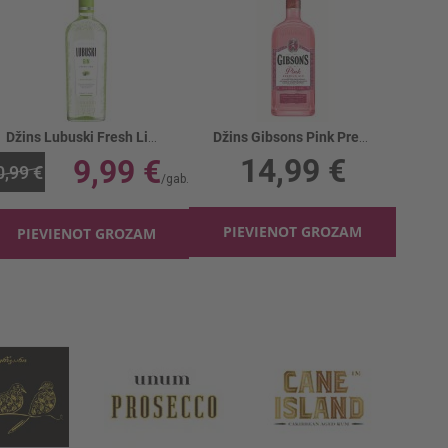
Džins Lubuski Fresh Lime 37.5%
Džins Gibsons Pink Premium 37.5%
14,99 €
9,99 €
0,99 €
PIEVIENOT GROZAM
PIEVIENOT GROZAM