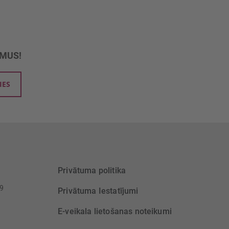
UMUS!
IES
Privātuma politika
39
Privātuma Iestatījumi
E-veikala lietošanas noteikumi