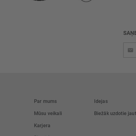
SAŅE
Pieteik
jaunu
saņem
Par mums
Idejas
Mūsu veikali
Biežāk uzdotie jau
Karjera