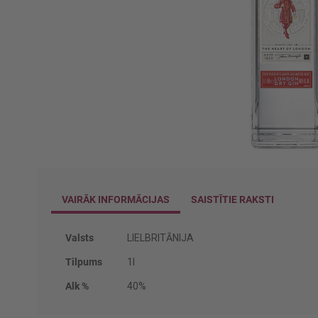
Iet
uz
galerijas
VAIRĀK INFORMĀCIJAS
SAISTĪTIE RAKSTI
sākumu
Vairāk
Valsts
LIELBRITĀNIJA
informācijas
Tilpums
1l
Alk %
40%