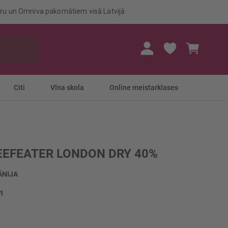
eru un Omniva pakomātiem visā Latvijā
Mans gr
Citi
Vīna skola
Online meistarklases
EEFEATER LONDON DRY 40%
ĀNIJA
/l