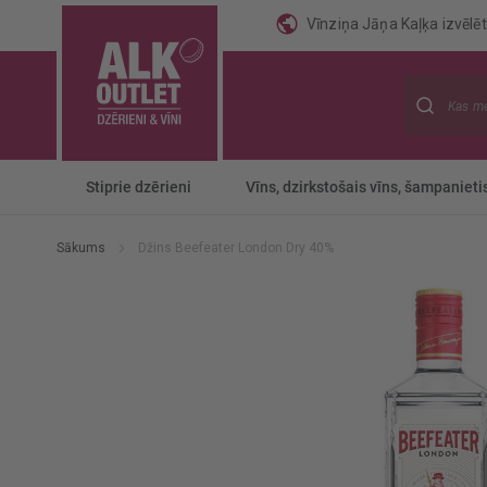
Vīnziņa Jāņa Kaļķa izvēlēti
Meklēt
Stiprie dzērieni
Vīns, dzirkstošais vīns, šampanieti
Sākums
Džins Beefeater London Dry 40%
Iet
uz
galerijas
beigām