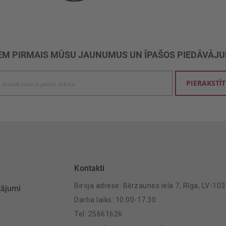
M PIRMAIS MŪSU JAUNUMUS UN ĪPAŠOS PIEDĀVĀJ
ties
PIERAKSTĪT
mu
šanai:
Kontakti
Biroja adrese: Bērzaunes iela 7, Rīga, LV-10
tājumi
Darba laiks: 10.00-17.30
Tel: 25661626