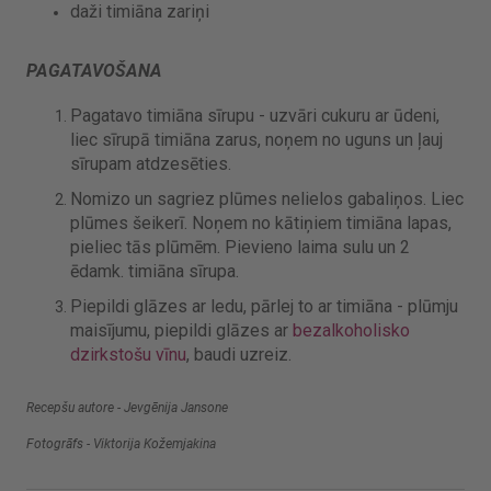
daži timiāna zariņi
PAGATAVOŠANA
Pagatavo timiāna sīrupu - uzvāri cukuru ar ūdeni,
liec sīrupā timiāna zarus, noņem no uguns un ļauj
sīrupam atdzesēties.
Nomizo un sagriez plūmes nelielos gabaliņos. Liec
plūmes šeikerī. Noņem no kātiņiem timiāna lapas,
pieliec tās plūmēm. Pievieno laima sulu un 2
ēdamk. timiāna sīrupa.
Piepildi glāzes ar ledu, pārlej to ar timiāna - plūmju
maisījumu, piepildi glāzes ar
bezalkoholisko
dzirkstošu vīnu
, baudi uzreiz.
Recepšu autore - Jevgēnija Jansone
Fotogrāfs - Viktorija Kožemjakina