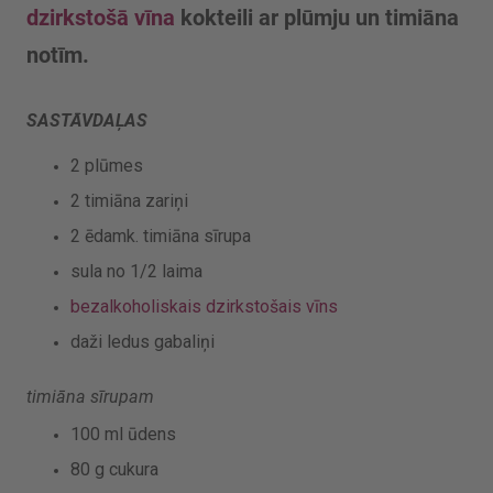
dzirkstošā vīna
kokteili ar plūmju un timiāna
notīm.
SASTĀVDAĻAS
2 plūmes
2 timiāna zariņi
2 ēdamk. timiāna sīrupa
sula no 1/2 laima
bezalkoholiskais dzirkstošais vīns
daži ledus gabaliņi
timiāna sīrupam
100 ml ūdens
80 g cukura