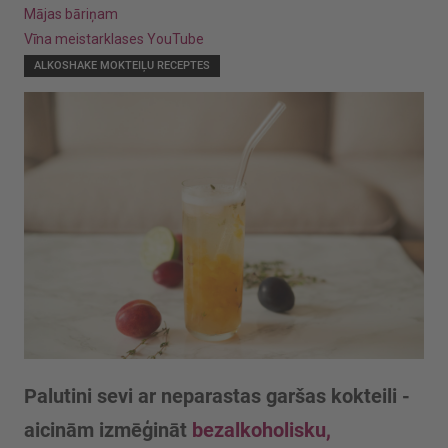
Mājas bāriņam
Vīna meistarklases YouTube
ALKOSHAKE MOKTEIĻU RECEPTES
Palutini sevi ar neparastas garšas kokteili -
aicinām izmēģināt
bezalkoholisku,