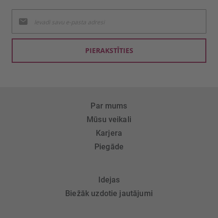
Pieteikties
jaunumu
saņemšanai:
PIERAKSTĪTIES
Par mums
Mūsu veikali
Karjera
Piegāde
Idejas
Biežāk uzdotie jautājumi