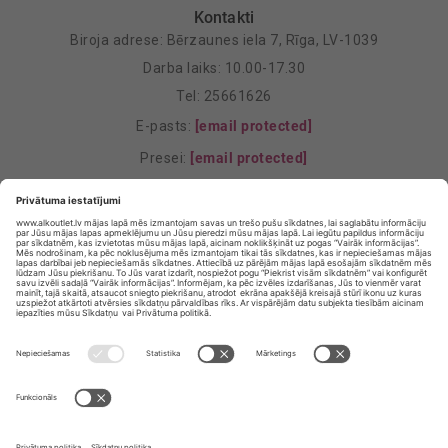
Kontakti
Biroja adrese: Bērzaunes iela 7, Rīga, LV-1039
Darba laiks: 10.00-17.30
Tel: 25661626
E-pasts:
[email protected]
Presei:
[email protected]
Mārketings:
[email protected]
Privātuma politika
Privātuma Iestatījumi
E-veikala lietošanas noteikumi