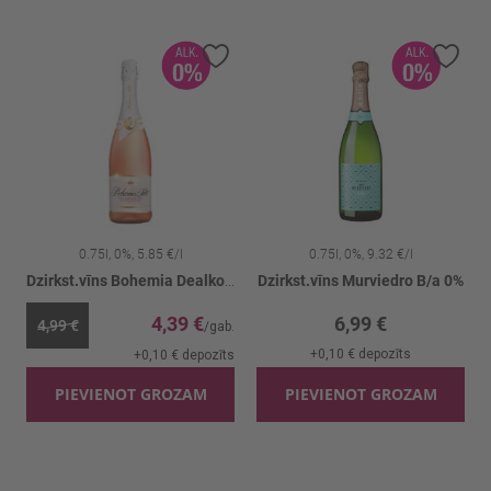
Pievienot vēlmju sarakstam
Pievienot vēlmju sarakstam
Piev
0.75l, 0%, 5.85 €/l
0.75l, 0%, 9.32 €/l
Dealkoholizēts 0%
Dzirkst.vīns Bohemia Dealkoholizēts Rose 0%
Dzirkst.vīns Murviedro B/a 0%
4,39 €
6,99 €
4,99 €
+
0,10 €
depozīts
s
+
0,10 €
depozīts
PIEVIENOT GROZAM
PIEVIENOT GROZAM