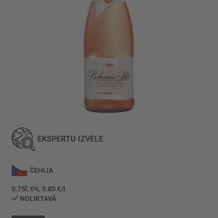
Iet
uz
galerijas
EKSPERTU IZVĒLE
sākumu
ČEHIJA
0.75l, 0%, 5.85 €/l
NOLIKTAVĀ