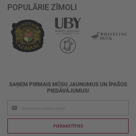
POPULĀRIE ZĪMOLI
SAŅEM PIRMAIS MŪSU JAUNUMUS UN ĪPAŠOS
PIEDĀVĀJUMUS!
Pieteikties
jaunumu
saņemšanai:
PIERAKSTĪTIES