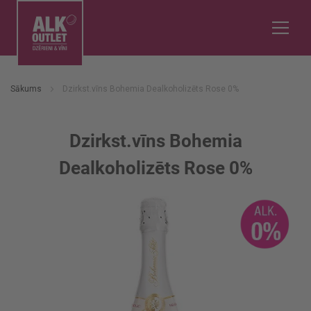
Sākums
Dzirkst.vīns Bohemia Dealkoholizēts Rose 0%
Dzirkst.vīns Bohemia
Dealkoholizēts Rose 0%
Iet
uz
galerijas
beigām