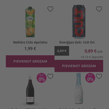
Pievienot vēlmju sarakstam
Piev
Nektārs Cido Apelsīnu
Enerģijas dzēr. Cult Original
1,99 €
0,89 €
0,99 €
+
0,10 €
depozīts
PIEVIENOT GROZAM
PIEVIENOT GROZAM
Pievienot vēlmju sarakstam
Piev