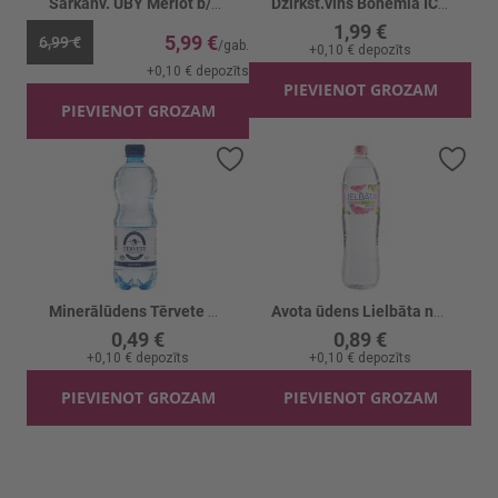
Sarkanv. UBY Merlot b/a 0%
Dzirkst.vīns Bohemia ICE Dealkoholizēts 0%
1,99 €
5,99 €
6,99 €
+
0,10 €
depozīts
+
0,10 €
depozīts
PIEVIENOT GROZAM
PIEVIENOT GROZAM
Pievienot vēlmju sarakstam
Piev
Minerālūdens Tērvete Negāzēts
Avota ūdens Lielbāta negāzēts
0,49 €
0,89 €
+
0,10 €
depozīts
+
0,10 €
depozīts
PIEVIENOT GROZAM
PIEVIENOT GROZAM