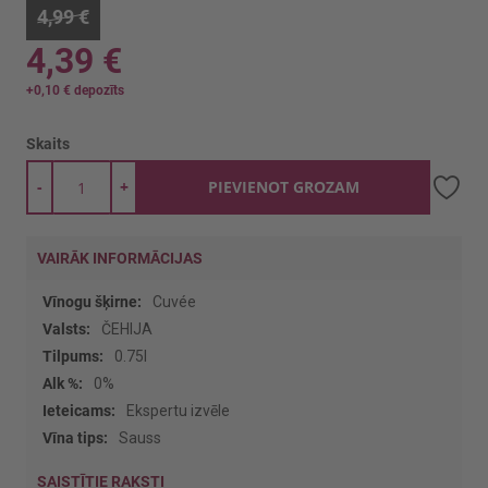
4,99 €
4,39 €
+
0,10 €
depozīts
Skaits
-
+
PIEVIENOT GROZAM
VAIRĀK INFORMĀCIJAS
Vairāk
Cuvée
informācijas
ČEHIJA
0.75l
0%
Ekspertu izvēle
Sauss
SAISTĪTIE RAKSTI