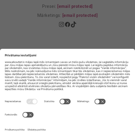
Presei:
[email protected]
Mārketings:
[email protected]
Privātuma politika
Privātuma Iestatījumi
E-veikala lietošanas noteikumi
© SIA „Vita Mārkets” visas tiesības aizsargātas.