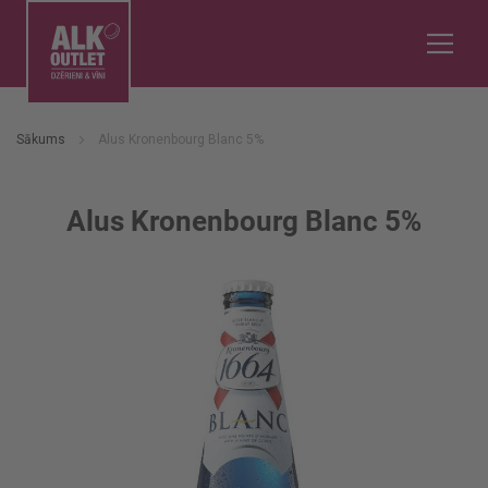
Sākums
Alus Kronenbourg Blanc 5%
Alus Kronenbourg Blanc 5%
Iet
uz
galerijas
beigām