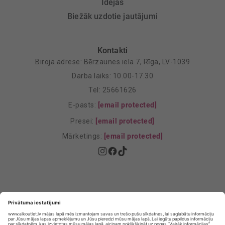
Idejas
Biežāk uzdotie jautājumi
Kontakti
Biroja adrese: Bērzaunes iela 7, Rīga, LV-1039
Darba laiks: 10.00-17.30
Tel: 25661626
E-pasts:
[email protected]
Presei:
[email protected]
Mārketings:
[email protected]
Privātuma politika
Privātuma Iestatījumi
E-veikala lietošanas noteikumi