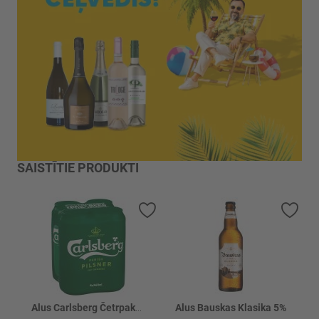
SAISTĪTIE PRODUKTI
Pievienot vēlmju sarakstam
Piev
Alus Carlsberg Četrpaka skārd. 5% 4x
Alus Bauskas Klasika 5%