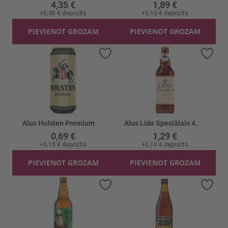
4,35 €
1,89 €
+
0,40 €
depozīts
+
0,10 €
depozīts
PIEVIENOT GROZAM
PIEVIENOT GROZAM
Pievienot vēlmju sarakstam
Piev
Alus Holsten Premium 4.5% skārd.
Alus Lido Speciālais 4.8%
0,69 €
1,29 €
+
0,10 €
depozīts
+
0,10 €
depozīts
PIEVIENOT GROZAM
PIEVIENOT GROZAM
Pievienot vēlmju sarakstam
Piev