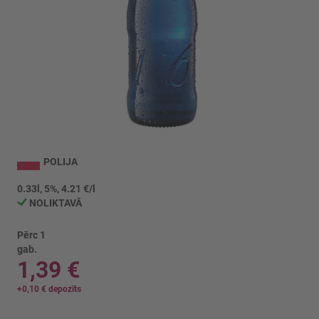
Iet
uz
POLIJA
galerijas
sākumu
0.33l, 5%, 4.21 €/l
NOLIKTAVĀ
Pērc 1
gab.
1,39 €
+
0,10 €
depozīts