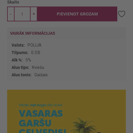
Skaits
-
+
PIEVIENOT GROZAM
VAIRĀK INFORMĀCIJAS
Vairāk
POLIJA
informācijas
0.33l
5%
Kviešu
Gaišais