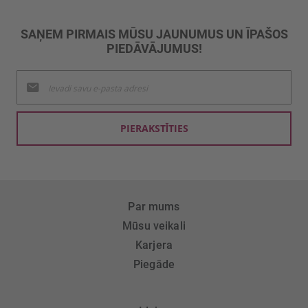
SAŅEM PIRMAIS MŪSU JAUNUMUS UN ĪPAŠOS
PIEDĀVĀJUMUS!
Pieteikties
jaunumu
saņemšanai:
PIERAKSTĪTIES
Par mums
Mūsu veikali
Karjera
Piegāde