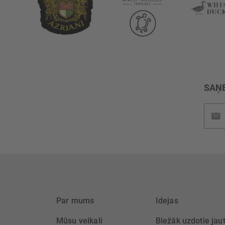
SAŅE
Pieteik
jaunu
saņem
Par mums
Idejas
Mūsu veikali
Biežāk uzdotie jau