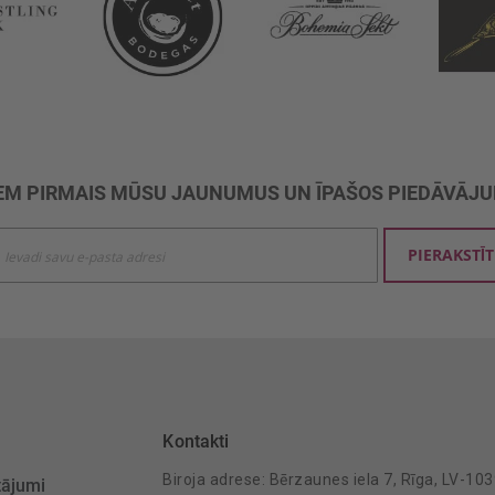
M PIRMAIS MŪSU JAUNUMUS UN ĪPAŠOS PIEDĀVĀJ
ties
PIERAKSTĪT
mu
šanai:
Kontakti
Biroja adrese: Bērzaunes iela 7, Rīga, LV-10
tājumi