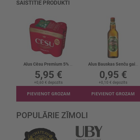
SAISTĪTIE PRODUKTI
Alus Cēsu Premium 5% skārd.
Alus Bauskas Senču gaišais 4%
5,95 €
0,95 €
+
0,60 €
depozīts
+
0,10 €
depozīts
PIEVIENOT GROZAM
PIEVIENOT GROZAM
POPULĀRIE ZĪMOLI