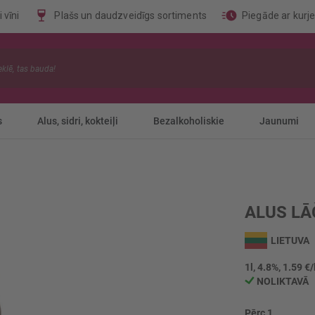
 vīni
Plašs un daudzveidīgs sortiments
Piegāde ar kurj
s
Alus, sidri, kokteiļi
Bezalkoholiskie
Jaunumi
ALUS LĀ
LIETUVA
1l, 4.8%, 1.59 €/
NOLIKTAVĀ
Pērc 1