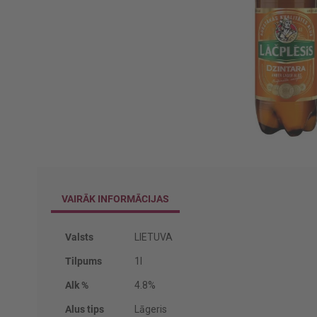
Iet
uz
galerijas
VAIRĀK INFORMĀCIJAS
sākumu
Vairāk
Valsts
LIETUVA
informācijas
Tilpums
1l
Alk %
4.8%
Alus tips
Lāgeris