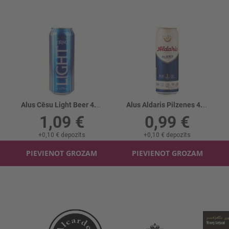
Alus Cēsu Light Beer 4.2% skārd.
Alus Aldaris Pilzenes 4.2% skārd.
1,09 €
0,99 €
+
0,10 €
depozīts
+
0,10 €
depozīts
PIEVIENOT GROZAM
PIEVIENOT GROZAM