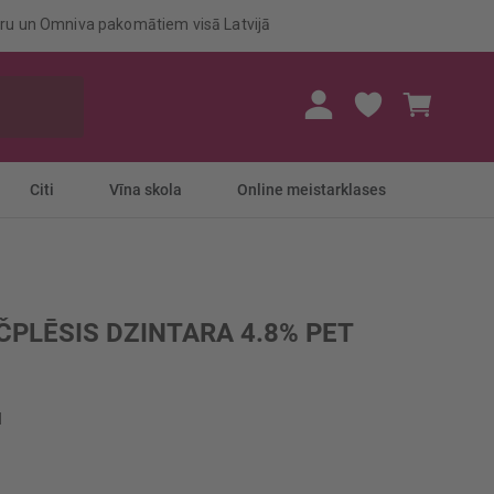
eru un Omniva pakomātiem visā Latvijā
Mans gr
Citi
Vīna skola
Online meistarklases
ČPLĒSIS DZINTARA 4.8% PET
l