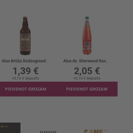
Alus Brūža Rudzugraudu 4.2%
Alus dz. Sherwood Raspberry Lime 4.5% PET
1,39 €
2,05 €
+
0,10 €
depozīts
+
0,10 €
depozīts
PIEVIENOT GROZAM
PIEVIENOT GROZAM