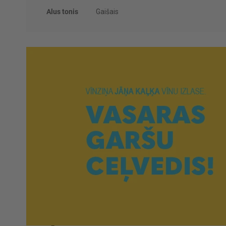
Alus tonis
Gaišais