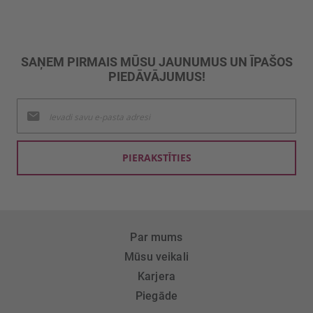
SAŅEM PIRMAIS MŪSU JAUNUMUS UN ĪPAŠOS
PIEDĀVĀJUMUS!
Pieteikties
jaunumu
saņemšanai:
PIERAKSTĪTIES
Par mums
Mūsu veikali
Karjera
Piegāde