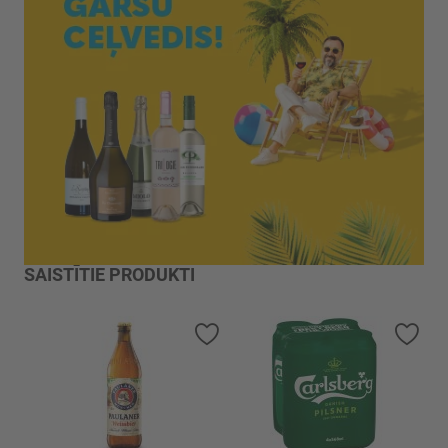
SAISTĪTIE PRODUKTI
Pievienot vēlmju sarakstam
Piev