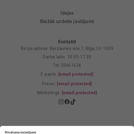
Idejas
Biežāk uzdotie jautājumi
Kontakti
Biroja adrese: Bērzaunes iela 7, Rīga, LV-1039
Darba laiks: 10.00-17.30
Tel: 25661626
E-pasts:
[email protected]
Presei:
[email protected]
Mārketings:
[email protected]
Privātuma politika