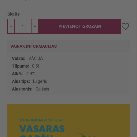
Skaits
-
+
PIEVIENOT GROZAM
VAIRĀK INFORMĀCIJAS
Vairāk
VĀCIJA
informācijas
0.5l
4.9%
Lāgeris
Gaišais