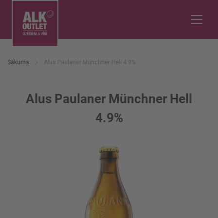
Sākums
Alus Paulaner Münchner Hell 4.9%
Alus Paulaner Münchner Hell
4.9%
Iet
uz
galerijas
beigām