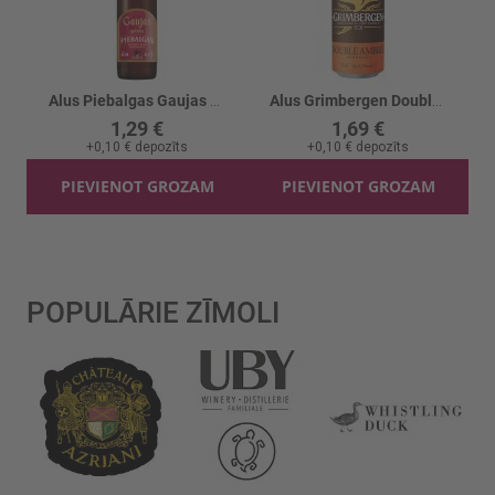
Alus Piebalgas Gaujas Gaišais 4.7%
Alus Grimbergen Double Ambree 6.5% skārd.
1,29 €
1,69 €
+
0,10 €
depozīts
+
0,10 €
depozīts
PIEVIENOT GROZAM
PIEVIENOT GROZAM
POPULĀRIE ZĪMOLI