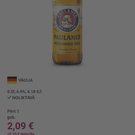
Iet
uz
VĀCIJA
galerijas
sākumu
0.5l, 4.9%, 4.18 €/l
NOLIKTAVĀ
Pērc 1
gab.
2,09 €
+
0,10 €
depozīts