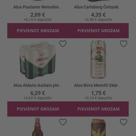
Alus Paulaner Weissbier 5.5%
Alus Carlsberg Četrpaka skārd. 5% 4x
2,09 €
4,35 €
+
0,10 €
depozīts
+
0,40 €
depozīts
PIEVIENOT GROZAM
PIEVIENOT GROZAM
Pievienot vēlmju sarakstam
Piev
Alus Aldaris Gaišais pinte 5% skārd.
Alus Birra Moretti Skārd. 4.6%
6,29 €
1,75 €
+
0,60 €
depozīts
+
0,10 €
depozīts
PIEVIENOT GROZAM
PIEVIENOT GROZAM
Pievienot vēlmju sarakstam
Piev