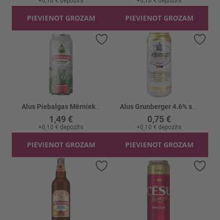
+
0,10 €
depozīts
+
0,10 €
depozīts
PIEVIENOT GROZAM
PIEVIENOT GROZAM
Pievienot vēlmju sarakstam
Piev
Alus Piebalgas Mērnieku skārd. 4.7%
Alus Grunberger 4.6% skārd.
1,49 €
0,75 €
+
0,10 €
depozīts
+
0,10 €
depozīts
PIEVIENOT GROZAM
PIEVIENOT GROZAM
Pievienot vēlmju sarakstam
Piev