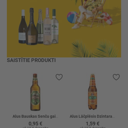
SAISTĪTIE PRODUKTI
Pievienot vēlmju sarakstam
Piev
Alus Bauskas Senču gaišais 4%
Alus Lāčplēsis Dzintara 4.8% PET
0,95 €
1,59 €