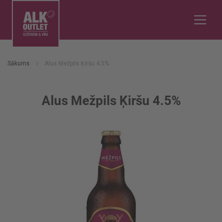
Sākums
Alus Mežpils Ķiršu 4.5%
Alus Mežpils Ķiršu 4.5%
Iet
uz
galerijas
beigām