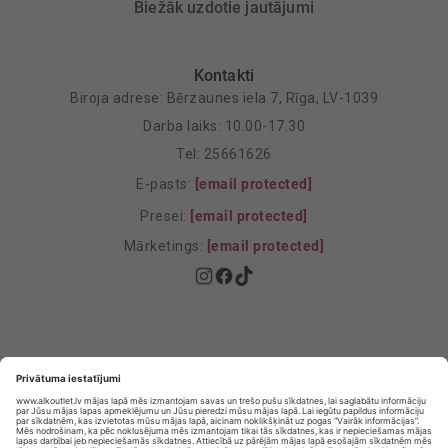
Biežāk uzdotie jautājumi
Kontakti
Biroja adrese: Bērzaunes iela 7, Rīga, LV-1039
Darba laiks: 10.00-17.30
Tel: 25661626
E-pasts:
[email protected]
Presei:
[email protected]
Mārketings:
[email protected]
Privātuma politika
Privātuma Iestatījumi
E-veikala lietošanas noteikumi