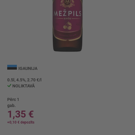
Iet
uz
IGAUNIJA
galerijas
sākumu
0.5l, 4.5%, 2.70 €/l
NOLIKTAVĀ
Pērc 1
gab.
1,35 €
+
0,10 €
depozīts