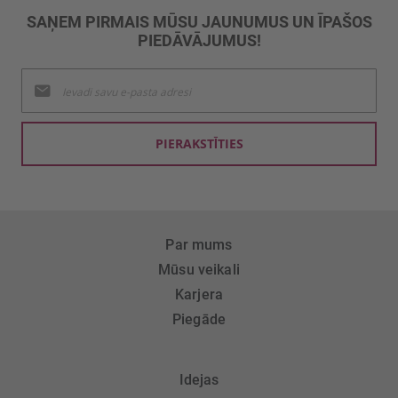
SAŅEM PIRMAIS MŪSU JAUNUMUS UN ĪPAŠOS
PIEDĀVĀJUMUS!
Pieteikties
jaunumu
saņemšanai:
PIERAKSTĪTIES
Par mums
Mūsu veikali
Karjera
Piegāde
Idejas