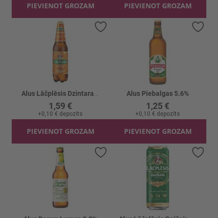
PIEVIENOT GROZAM
PIEVIENOT GROZAM
Pievienot vēlmju sarakstam
Piev
Alus Lāčplēsis Dzintara 4.8% PET
Alus Piebalgas 5.6%
1,59 €
1,25 €
+
0,10 €
depozīts
+
0,10 €
depozīts
PIEVIENOT GROZAM
PIEVIENOT GROZAM
Pievienot vēlmju sarakstam
Piev