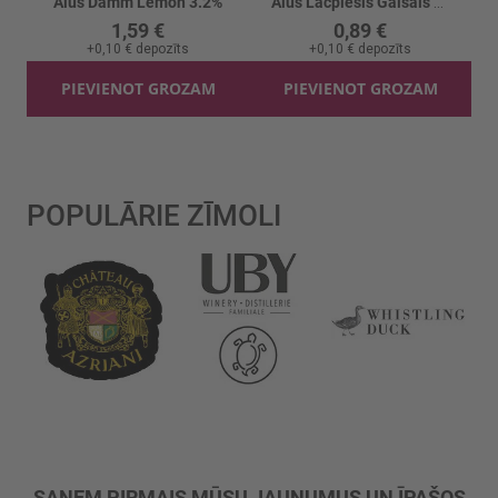
Alus Damm Lemon 3.2%
Alus Lāčplēsis Gaišais 4.8% skārd.
1,59 €
0,89 €
+
0,10 €
depozīts
+
0,10 €
depozīts
PIEVIENOT GROZAM
PIEVIENOT GROZAM
POPULĀRIE ZĪMOLI
SAŅEM PIRMAIS MŪSU JAUNUMUS UN ĪPAŠOS