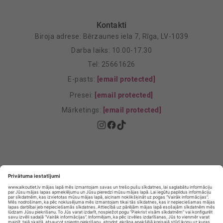
Kontakti
Biroja adrese: Bērzaunes iela 7, Rīga, LV-1039
Darba laiks: 10.00-17.30
Tel: 25661626
E-pasts:
[email protected]
Presei:
[email protected]
Mārketings:
[email protected]
Privātuma politika
Privātuma Iestatījumi
E-veikala lietošanas noteikumi