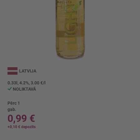
Iet
uz
LATVIJA
galerijas
sākumu
0.33l, 4.2%, 3.00 €/l
NOLIKTAVĀ
Pērc 1
gab.
0,99 €
+
0,10 €
depozīts