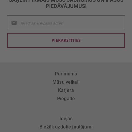
PIEDĀVĀJUMUS!
Pieteikties
jaunumu
saņemšanai:
PIERAKSTĪTIES
Par mums
Mūsu veikali
Karjera
Piegāde
Idejas
Biežāk uzdotie jautājumi