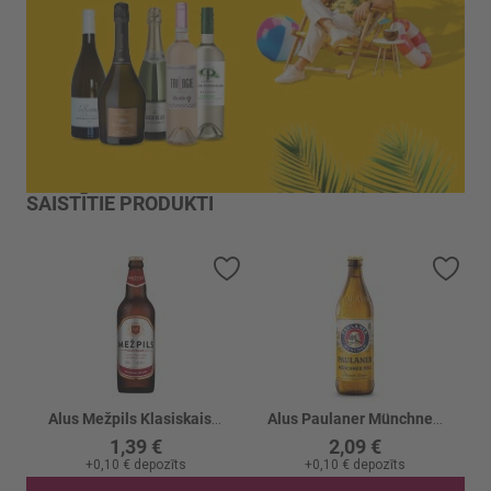
SAISTĪTIE PRODUKTI
Pievienot vēlmju sarakstam
Piev
Alus Mežpils Klasiskais 4.2%
Alus Paulaner Münchner Hell 4.9%
1,39 €
2,09 €
+
0,10 €
depozīts
+
0,10 €
depozīts