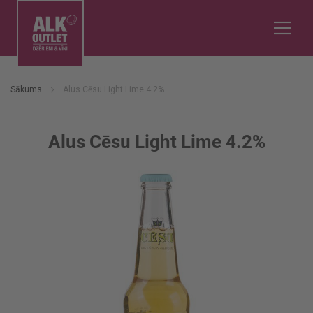
Sākums
Alus Cēsu Light Lime 4.2%
Alus Cēsu Light Lime 4.2%
Iet
uz
galerijas
beigām