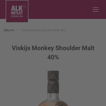
Sākums
Viskijs Monkey Shoulder Malt 40%
Viskijs Monkey Shoulder Malt
40%
Iet
uz
galerijas
beigām