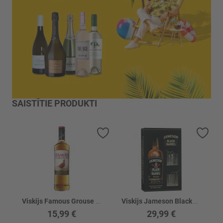
SAISTĪTIE PRODUKTI
Pievienot vēlmju sarakstam
Piev
Viskijs Famous Grouse 40%
Viskijs Jameson Black Barrel 40% +2gl.
15,99 €
29,99 €