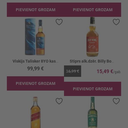
PIEVIENOT GROZAM
PIEVIENOT GROZAM
Pievienot vēlmju sarakstam
Piev
Viskijs Talisker 8YO kastē 58.7%
Stiprs alk.dzēr. Billy Bong Cinnam.Spiced 35%
99,99 €
15,49 €
16,99 €
PIEVIENOT GROZAM
PIEVIENOT GROZAM
Pievienot vēlmju sarakstam
Piev