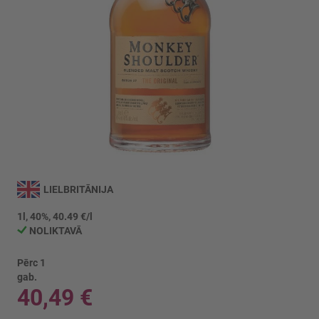
Iet
uz
LIELBRITĀNIJA
galerijas
sākumu
1l, 40%, 40.49 €/l
NOLIKTAVĀ
Pērc 1
gab.
40,49 €