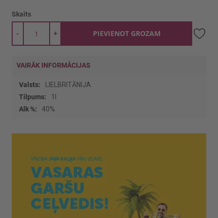
Skaits
-
+
PIEVIENOT GROZAM
VAIRĀK INFORMĀCIJAS
Vairāk
LIELBRITĀNIJA
informācijas
1l
40%