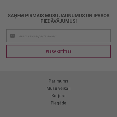
SAŅEM PIRMAIS MŪSU JAUNUMUS UN ĪPAŠOS
PIEDĀVĀJUMUS!
Pieteikties
jaunumu
saņemšanai:
PIERAKSTĪTIES
Par mums
Mūsu veikali
Karjera
Piegāde