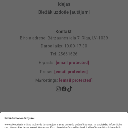
Idejas
Biežāk uzdotie jautājumi
Kontakti
Biroja adrese: Bērzaunes iela 7, Rīga, LV-1039
Darba laiks: 10.00-17.30
Tel: 25661626
E-pasts:
[email protected]
Presei:
[email protected]
Mārketings:
[email protected]
Privātuma politika
Privātuma Iestatījumi