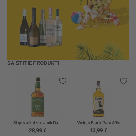
SAISTĪTIE PRODUKTI
Pievienot vēlmju sarakstam
Piev
Stiprs alk.dzēr. Jack Daniels TEN.APPLE 35%
Viskijs Black Ram 40%
28,99 €
13,99 €