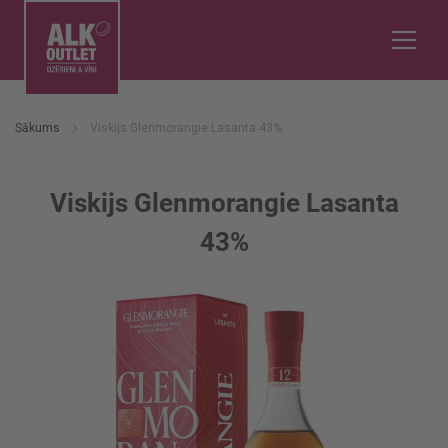
Sākums
Viskijs Glenmorangie Lasanta 43%
Viskijs Glenmorangie Lasanta
43%
Iet
uz
galerijas
beigām