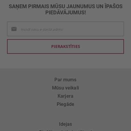
SAŅEM PIRMAIS MŪSU JAUNUMUS UN ĪPAŠOS
PIEDĀVĀJUMUS!
Pieteikties
jaunumu
saņemšanai:
PIERAKSTĪTIES
Par mums
Mūsu veikali
Karjera
Piegāde
Idejas