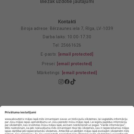
Biežāk uzdotie jautājumi
Kontakti
Biroja adrese: Bērzaunes iela 7, Rīga, LV-1039
Darba laiks: 10.00-17.30
Tel: 25661626
E-pasts:
[email protected]
Presei:
[email protected]
Mārketings:
[email protected]
Privātuma politika
Privātuma Iestatījumi
E-veikala lietošanas noteikumi