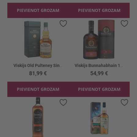
PIEVIENOT GROZAM
PIEVIENOT GROZAM
Pievienot vēlmju sarakstam
Piev
Viskijs Old Pulteney Single Malt 15YO 46%
Viskijs Bunnahabhain 12YO 46.3%
81,99 €
54,99 €
PIEVIENOT GROZAM
PIEVIENOT GROZAM
Pievienot vēlmju sarakstam
Piev