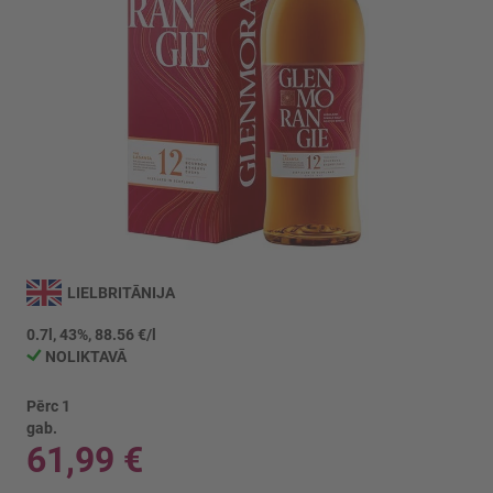
Iet
uz
LIELBRITĀNIJA
galerijas
sākumu
0.7l, 43%, 88.56 €/l
NOLIKTAVĀ
Pērc 1
gab.
61,99 €