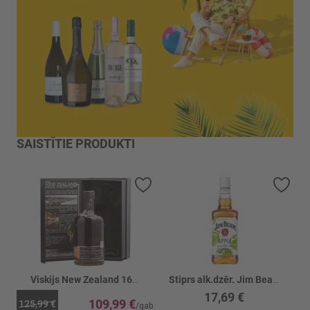
SAISTĪTIE PRODUKTI
Pievienot vēlmju sarakstam
Piev
Viskijs New Zealand 16YO DoubleWood of 40%
Stiprs alk.dzēr. Jim Beam Apple 32.5%
17,69 €
109,99 €
125,99 €