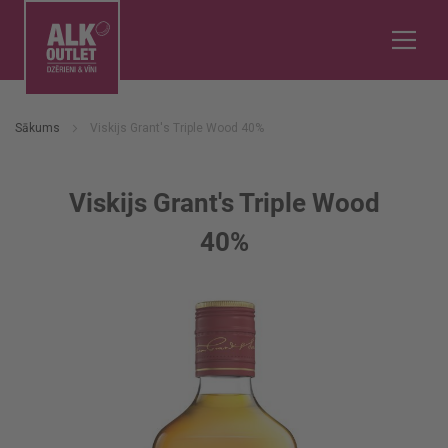
Sākums
Viskijs Grant's Triple Wood 40%
Viskijs Grant's Triple Wood
40%
Iet
uz
galerijas
beigām