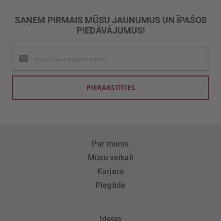
SAŅEM PIRMAIS MŪSU JAUNUMUS UN ĪPAŠOS
PIEDĀVĀJUMUS!
Pieteikties
jaunumu
saņemšanai:
PIERAKSTĪTIES
Par mums
Mūsu veikali
Karjera
Piegāde
Idejas