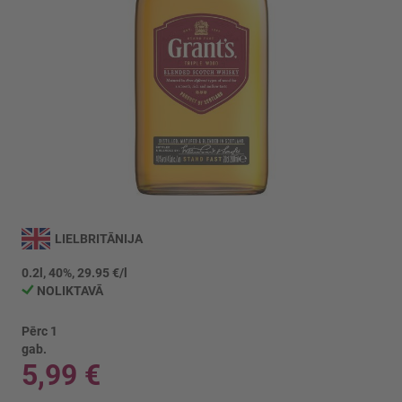
Iet
uz
LIELBRITĀNIJA
galerijas
sākumu
0.2l, 40%, 29.95 €/l
NOLIKTAVĀ
Pērc 1
gab.
5,99 €