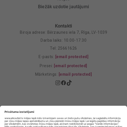
Biežāk uzdotie jautājumi
Kontakti
Biroja adrese: Bērzaunes iela 7, Rīga, LV-1039
Darba laiks: 10.00-17.30
Tel: 25661626
E-pasts:
[email protected]
Presei:
[email protected]
Mārketings:
[email protected]
Privātuma politika
Privātuma Iestatījumi
E-veikala lietošanas noteikumi