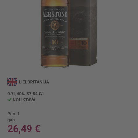
Iet
uz
LIELBRITĀNIJA
galerijas
sākumu
0.7l, 40%, 37.84 €/l
NOLIKTAVĀ
Pērc 1
gab.
26,49 €