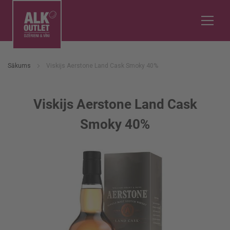
Sākums
Viskijs Aerstone Land Cask Smoky 40%
Viskijs Aerstone Land Cask
Smoky 40%
Iet
uz
galerijas
beigām