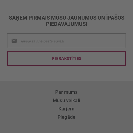
SAŅEM PIRMAIS MŪSU JAUNUMUS UN ĪPAŠOS
PIEDĀVĀJUMUS!
Pieteikties
jaunumu
saņemšanai:
PIERAKSTĪTIES
Par mums
Mūsu veikali
Karjera
Piegāde