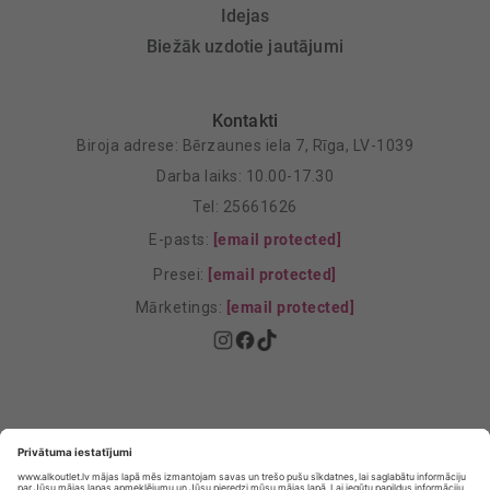
Idejas
Biežāk uzdotie jautājumi
Kontakti
Biroja adrese: Bērzaunes iela 7, Rīga, LV-1039
Darba laiks: 10.00-17.30
Tel: 25661626
E-pasts:
[email protected]
Presei:
[email protected]
Mārketings:
[email protected]
Privātuma politika
Privātuma Iestatījumi