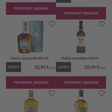
PIEVIENOT GROZAM
PIEVIENOT GROZAM
Pievienot vēlmju sarakstam
Piev
Rums Lazy Dodo 40% tūbā
Viskijs Canadian Club 40%
32,99 €
22,99 €
35,99 €
23,49 €
PIEVIENOT GROZAM
PIEVIENOT GROZAM
Pievienot vēlmju sarakstam
Piev