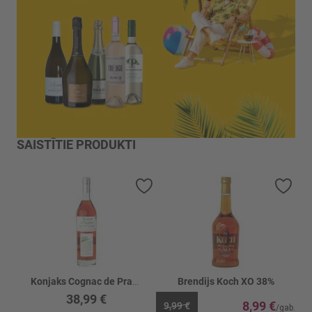
SAISTĪTIE PRODUKTI
Pievienot vēlmju sarakstam
Piev
Konjaks Cognac de Pradiere VSOP 40%
Brendijs Koch XO 38%
38,99 €
8,99 €
9,99 €