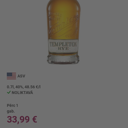
Iet
uz
ASV
galerijas
sākumu
0.7l, 40%, 48.56 €/l
NOLIKTAVĀ
Pērc 1
gab.
33,99 €