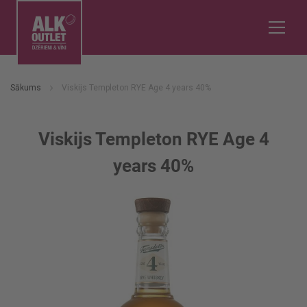
Sākums
Viskijs Templeton RYE Age 4 years 40%
Viskijs Templeton RYE Age 4
years 40%
Iet
uz
galerijas
beigām