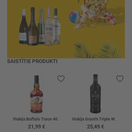
SAISTĪTIE PRODUKTI
Pievienot vēlmju sarakstam
Piev
Viskijs Buffalo Trace 40%
Viskijs Grant's Triple Wood 12YO 40.0%
21,99 €
25,49 €