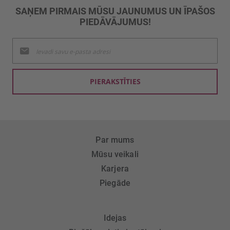
SAŅEM PIRMAIS MŪSU JAUNUMUS UN ĪPAŠOS
PIEDĀVĀJUMUS!
Pieteikties
jaunumu
saņemšanai:
PIERAKSTĪTIES
Par mums
Mūsu veikali
Karjera
Piegāde
Idejas