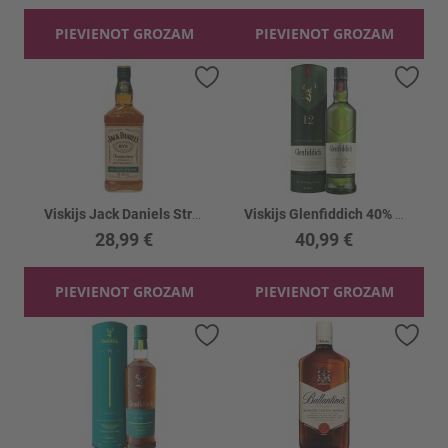
PIEVIENOT GROZAM
PIEVIENOT GROZAM
Pievienot vēlmju sarakstam
Piev
Viskijs Jack Daniels Straight Rye 45%
Viskijs Glenfiddich 40% kārbā
28,99 €
40,99 €
PIEVIENOT GROZAM
PIEVIENOT GROZAM
Pievienot vēlmju sarakstam
Piev