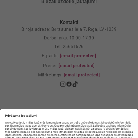
Biežāk uzdotie jautājumi
Kontakti
Biroja adrese: Bērzaunes iela 7, Rīga, LV-1039
Darba laiks: 10.00-17.30
Tel: 25661626
E-pasts:
[email protected]
Presei:
[email protected]
Mārketings:
[email protected]
Privātuma politika
Privātuma Iestatījumi
E-veikala lietošanas noteikumi