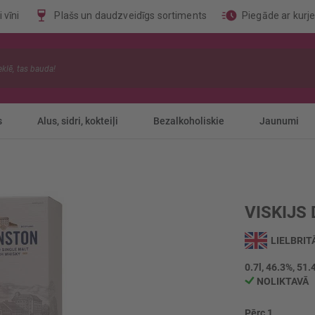
 vīni
Plašs un daudzveidīgs sortiments
Piegāde ar kurj
s
Alus, sidri, kokteiļi
Bezalkoholiskie
Jaunumi
VISKIJS
LIELBRIT
0.7l, 46.3%, 51.
NOLIKTAVĀ
Pērc 1