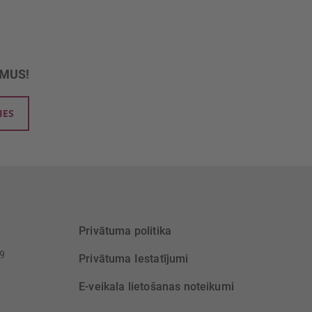
UMUS!
IES
Privātuma politika
39
Privātuma Iestatījumi
E-veikala lietošanas noteikumi