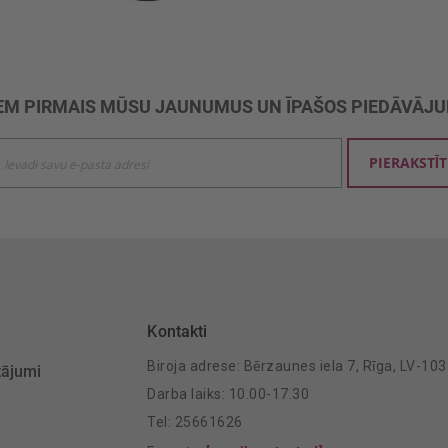
M PIRMAIS MŪSU JAUNUMUS UN ĪPAŠOS PIEDĀVĀJ
ties
PIERAKSTĪT
mu
šanai:
Kontakti
Biroja adrese: Bērzaunes iela 7, Rīga, LV-10
tājumi
Darba laiks: 10.00-17.30
Tel: 25661626