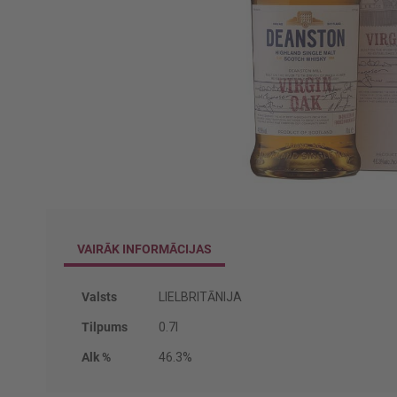
Iet
uz
galerijas
VAIRĀK INFORMĀCIJAS
sākumu
Vairāk
Valsts
LIELBRITĀNIJA
informācijas
Tilpums
0.7l
Alk %
46.3%