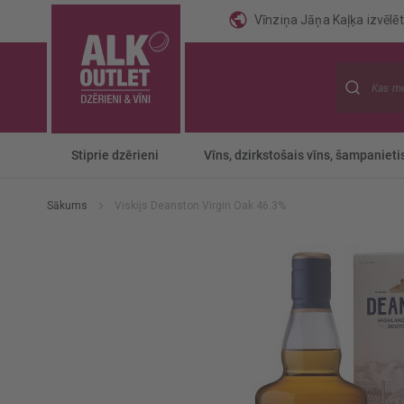
Vīnziņa Jāņa Kaļķa izvēlēti
Meklēt
Stiprie dzērieni
Vīns, dzirkstošais vīns, šampanieti
Sākums
Viskijs Deanston Virgin Oak 46.3%
Iet
uz
galerijas
beigām