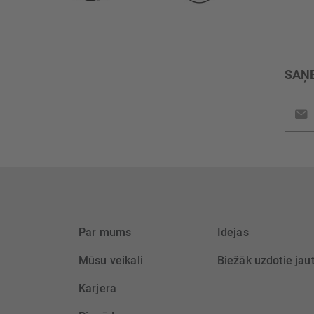
SAŅE
Pieteik
jaunu
saņem
Par mums
Idejas
Mūsu veikali
Biežāk uzdotie jau
Karjera