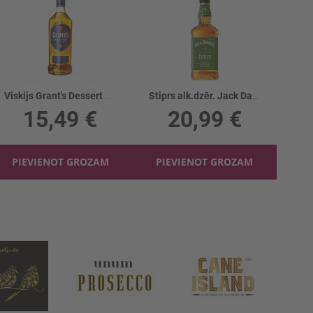
Viskijs Grant's Dessert 30%
Stiprs alk.dzēr. Jack Daniels TEN.APPLE 35%
15,49 €
20,99 €
PIEVIENOT GROZAM
PIEVIENOT GROZAM