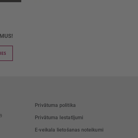
UMUS!
IES
Privātuma politika
39
Privātuma Iestatījumi
E-veikala lietošanas noteikumi