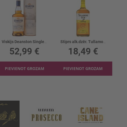
Viskijs Deanston Single Malt 12YO 46.3%
Stiprs alk.dzēr. Tullamore Dew Honey 35%
52,99 €
18,49 €
PIEVIENOT GROZAM
PIEVIENOT GROZAM