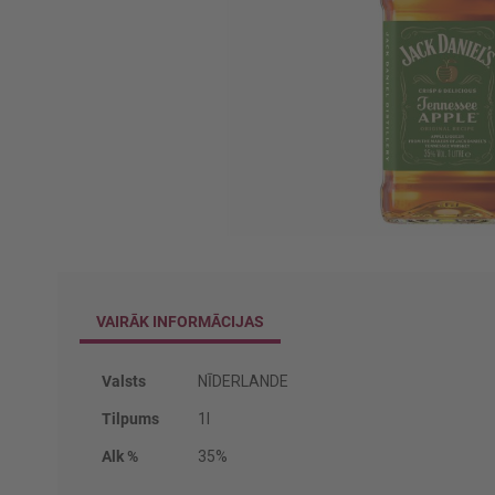
Iet
uz
galerijas
sākumu
VAIRĀK INFORMĀCIJAS
Vairāk
Valsts
NĪDERLANDE
informācijas
Tilpums
1l
Alk %
35%