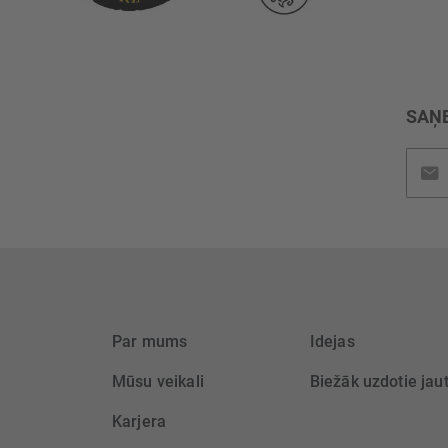
SAŅE
Pieteik
jaunu
saņem
Par mums
Idejas
Mūsu veikali
Biežāk uzdotie jau
Karjera