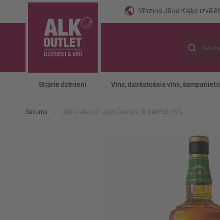
Vīnziņa Jāņa Kaļķa izvēlēti
Meklēt
Stiprie dzērieni
Vīns, dzirkstošais vīns, šampanieti
Sākums
Stiprs alk.dzēr. Jack Daniels TEN.APPLE 35%
Iet
uz
galerijas
beigām