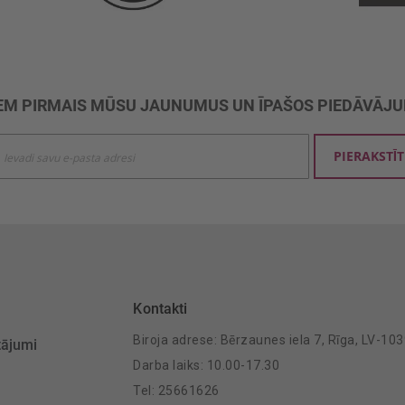
M PIRMAIS MŪSU JAUNUMUS UN ĪPAŠOS PIEDĀVĀJ
ties
PIERAKSTĪT
mu
šanai:
Kontakti
Biroja adrese: Bērzaunes iela 7, Rīga, LV-10
tājumi
Darba laiks: 10.00-17.30
Tel: 25661626