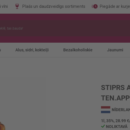
 vīni
Plašs un daudzveidīgs sortiments
Piegāde ar kurj
s
Alus, sidri, kokteiļi
Bezalkoholiskie
Jaunumi
STIPRS 
TEN.APP
NĪDERLA
1l, 35%, 28.99 €
NOLIKTAVĀ