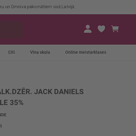
eru un Omniva pakomātiem visā Latvijā
Mans gr
Citi
Vīna skola
Online meistarklases
ALK.DZĒR. JACK DANIELS
LE 35%
NDE
/l