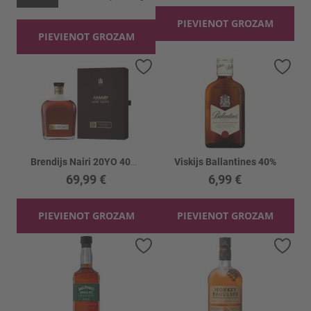
PIEVIENOT GROZAM
PIEVIENOT GROZAM
Pievienot vēlmju sarakstam
Piev
Brendijs Nairi 20YO 40% kastē
Viskijs Ballantines 40%
69,99 €
6,99 €
PIEVIENOT GROZAM
PIEVIENOT GROZAM
Pievienot vēlmju sarakstam
Piev