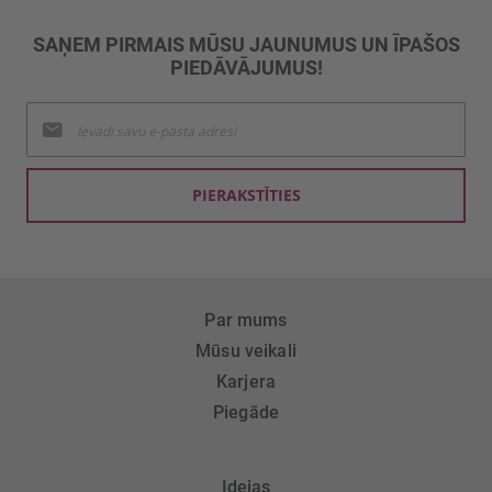
SAŅEM PIRMAIS MŪSU JAUNUMUS UN ĪPAŠOS
PIEDĀVĀJUMUS!
Pieteikties
jaunumu
saņemšanai:
PIERAKSTĪTIES
Par mums
Mūsu veikali
Karjera
Piegāde
Idejas