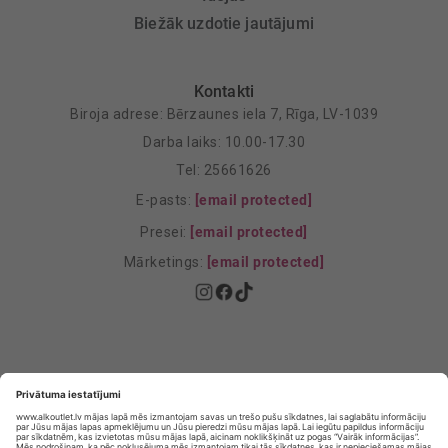
Biežāk uzdotie jautājumi
Kontakti
Biroja adrese: Bērzaunes iela 7, Rīga, LV-1039
Darba laiks: 10.00-17.30
Tel: 25661626
E-pasts:
[email protected]
Presei:
[email protected]
Mārketings:
[email protected]
Privātuma politika
Privātuma Iestatījumi
E-veikala lietošanas noteikumi