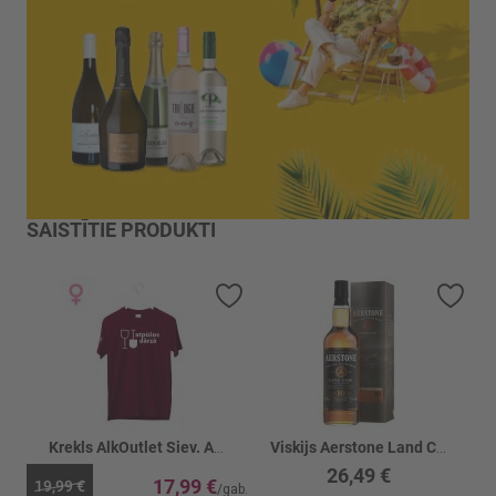
SAISTĪTIE PRODUKTI
Pievienot vēlmju sarakstam
Piev
Krekls AlkOutlet Siev. Atpūšos dārzā bordo
Viskijs Aerstone Land Cask Smoky 40%
26,49 €
17,99 €
19,99 €