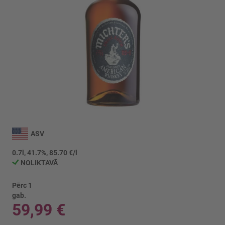
Iet
uz
ASV
galerijas
sākumu
0.7l, 41.7%, 85.70 €/l
NOLIKTAVĀ
Pērc 1
gab.
59,99 €