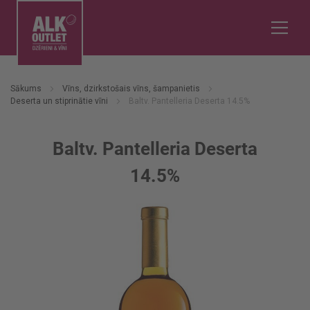
Sākums
Vīns, dzirkstošais vīns, šampanietis
Deserta un stiprinātie vīni
Baltv. Pantelleria Deserta 14.5%
Baltv. Pantelleria Deserta
14.5%
Iet
uz
galerijas
beigām