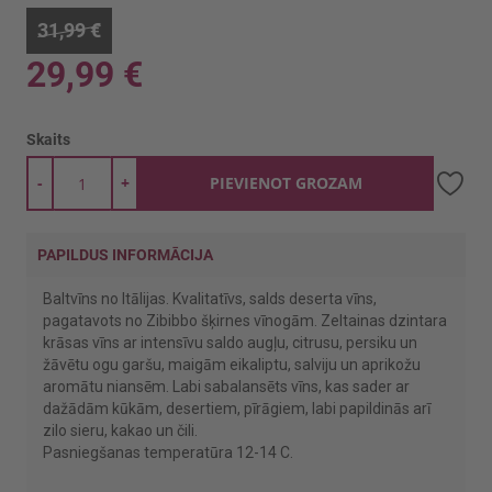
31,99 €
29,99 €
Skaits
-
+
PIEVIENOT GROZAM
PAPILDUS INFORMĀCIJA
Baltvīns no Itālijas. Kvalitatīvs, salds deserta vīns,
pagatavots no Zibibbo šķirnes vīnogām. Zeltainas dzintara
krāsas vīns ar intensīvu saldo augļu, citrusu, persiku un
žāvētu ogu garšu, maigām eikaliptu, salviju un aprikožu
aromātu niansēm. Labi sabalansēts vīns, kas sader ar
dažādām kūkām, desertiem, pīrāgiem, labi papildinās arī
zilo sieru, kakao un čili.
Pasniegšanas temperatūra 12-14 C.