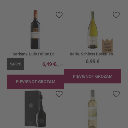
Pievienot vēlmju sarakstam
Piev
Sarkanv. Luis Felipe Edwards Cabernet 13.5%
Baltv. Schloss Bockfliess Gruner Velt. 12%
6,99 €
6,49 €
9,99 €
PIEVIENOT GROZAM
PIEVIENOT GROZAM
Pievienot vēlmju sarakstam
Piev