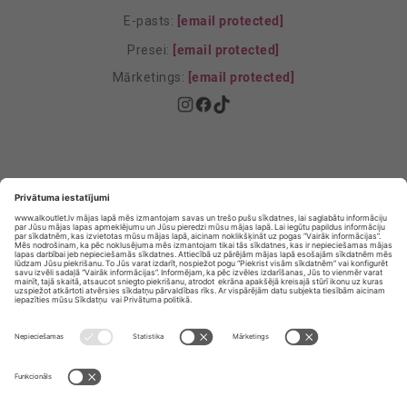
E-pasts:
[email protected]
Presei:
[email protected]
Mārketings:
[email protected]
Privātuma politika
Privātuma Iestatījumi
E-veikala lietošanas noteikumi
© SIA „Vita Mārkets” visas tiesības aizsargātas.