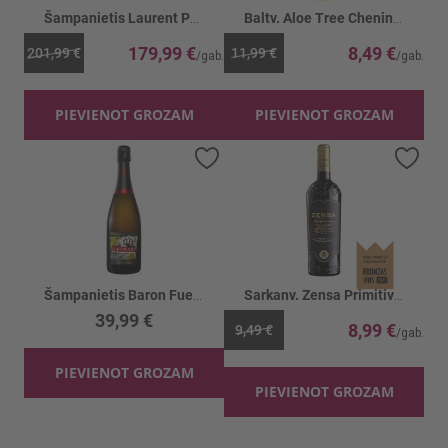
Šampanietis Laurent Perrier Grand Siecle 12%
Baltv. Aloe Tree Chenin Blanc 12.5%
179,99 €
8,49 €
201,99 €
11,99 €
PIEVIENOT GROZAM
PIEVIENOT GROZAM
Pievienot vēlmju sarakstam
Piev
Šampanietis Baron Fuente Rebelle 12.5%
Sarkanv. Zensa Primitivo Organic 14%
39,99 €
8,99 €
9,49 €
PIEVIENOT GROZAM
PIEVIENOT GROZAM