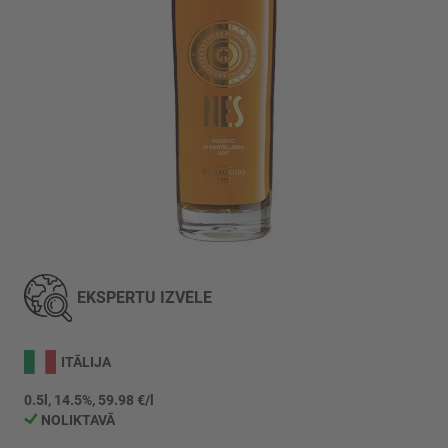
Iet
uz
galerijas
EKSPERTU IZVĒLE
sākumu
ITĀLIJA
0.5l, 14.5%, 59.98 €/l
NOLIKTAVĀ