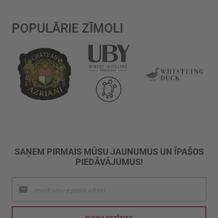
POPULĀRIE ZĪMOLI
SAŅEM PIRMAIS MŪSU JAUNUMUS UN ĪPAŠOS
PIEDĀVĀJUMUS!
Pieteikties
jaunumu
saņemšanai: