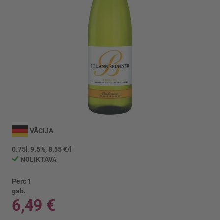
Iet
uz
VĀCIJA
galerijas
sākumu
0.75l, 9.5%, 8.65 €/l
NOLIKTAVĀ
Pērc 1
gab.
6,49 €