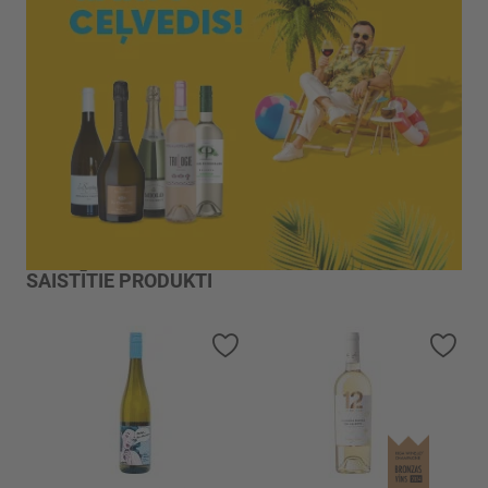
SAISTĪTIE PRODUKTI
Pievienot vēlmju sarakstam
Piev