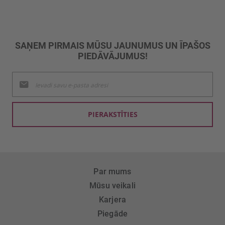
SAŅEM PIRMAIS MŪSU JAUNUMUS UN ĪPAŠOS
PIEDĀVĀJUMUS!
Pieteikties
jaunumu
saņemšanai:
PIERAKSTĪTIES
Par mums
Mūsu veikali
Karjera
Piegāde