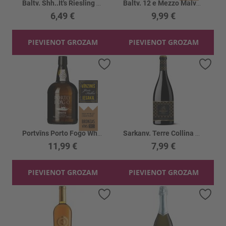
Baltv. Shh..It's Riesling Qualitatswein11.5%
Baltv. 12 e Mezzo Malvasia sel Salento 12.5%
6,49 €
9,99 €
PIEVIENOT GROZAM
PIEVIENOT GROZAM
Pievienot vēlmju sarakstam
Piev
Portvīns Porto Fogo White Port 20%
Sarkanv. Terre Collina Amorale Puglia 13.5%
11,99 €
7,99 €
PIEVIENOT GROZAM
PIEVIENOT GROZAM
Pievienot vēlmju sarakstam
Piev