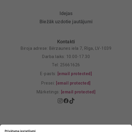
Idejas
Biežāk uzdotie jautājumi
Kontakti
Biroja adrese: Bērzaunes iela 7, Rīga, LV-1039
Darba laiks: 10.00-17.30
Tel: 25661626
E-pasts:
[email protected]
Presei:
[email protected]
Mārketings:
[email protected]
Privātuma politika