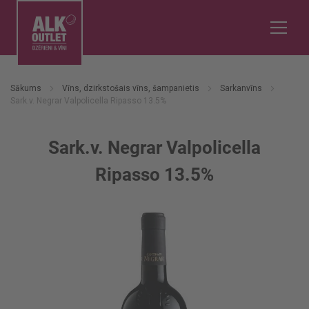
Sākums
Vīns, dzirkstošais vīns, šampanietis
Sarkanvīns
Sark.v. Negrar Valpolicella Ripasso 13.5%
Sark.v. Negrar Valpolicella
Ripasso 13.5%
Iet
uz
galerijas
beigām