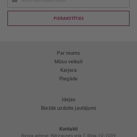
jaunumu
saņemšanai:
PIERAKSTĪTIES
Par mums
Mūsu veikali
Karjera
Piegāde
Idejas
Biežāk uzdotie jautājumi
Kontakti
Biroja adrese: Bērzaunes iela 7, Rīga, LV-1039