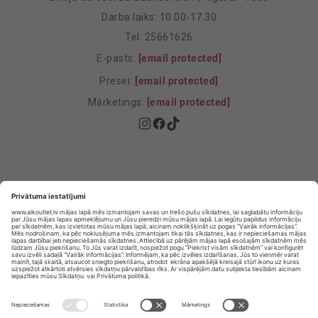
Darba laiks: 10.00-17.30
Tel: 25661626
E-pasts:
[email protected]
Presei:
[email protected]
Mārketings:
[email protected]
Privātuma politika
Privātuma Iestatījumi
E-veikala lietošanas noteikumi