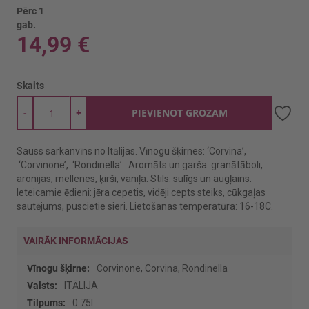
Pērc 1
gab.
14,99 €
Skaits
-
+
PIEVIENOT GROZAM
Sauss sarkanvīns no Itālijas. Vīnogu šķirnes: ‘Corvina’,
‘Corvinone’, ‘Rondinella’. Aromāts un garša: granātāboli,
aronijas, mellenes, ķirši, vaniļa. Stils: sulīgs un augļains.
Ieteicamie ēdieni: jēra cepetis, vidēji cepts steiks, cūkgaļas
sautējums, puscietie sieri. Lietošanas temperatūra: 16-18C.
VAIRĀK INFORMĀCIJAS
Vairāk
Corvinone, Corvina, Rondinella
informācijas
ITĀLIJA
0.75l