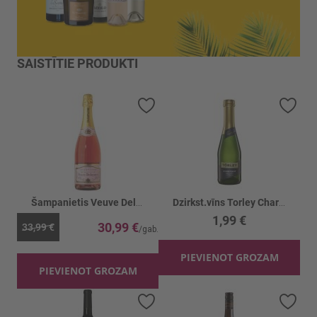
SAISTĪTIE PRODUKTI
Pievienot vēlmju sarakstam
Piev
Šampanietis Veuve Deloynes Rose 12%
Dzirkst.vīns Torley Charmant Doux 10.5%
1,99 €
30,99 €
33,99 €
PIEVIENOT GROZAM
PIEVIENOT GROZAM
Pievienot vēlmju sarakstam
Piev