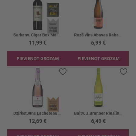
Sarkanv. Cigar Box Malbec 14%
Rozā vīns Abavas Rabarberu 12%
11,99 €
6,99 €
PIEVIENOT GROZAM
PIEVIENOT GROZAM
Pievienot vēlmju sarakstam
Piev
Dzirkst.vīns Lacheteau Cremant Rose 12.5%
Baltv. J.Brunner Riesling Reiheinhessen 10.5%
12,69 €
6,49 €