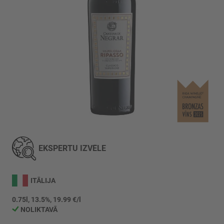
Iet
uz
galerijas
EKSPERTU IZVĒLE
sākumu
ITĀLIJA
0.75l, 13.5%, 19.99 €/l
NOLIKTAVĀ