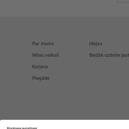
saņem
Par mums
Idejas
Mūsu veikali
Biežāk uzdotie jau
Karjera
Piegāde