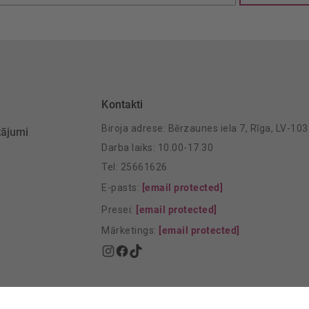
šanai:
Kontakti
Biroja adrese: Bērzaunes iela 7, Rīga, LV-10
tājumi
Darba laiks: 10.00-17.30
Tel: 25661626
E-pasts:
[email protected]
Presei:
[email protected]
Mārketings:
[email protected]