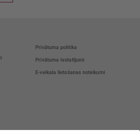
Privātuma politika
39
Privātuma Iestatījumi
E-veikala lietošanas noteikumi