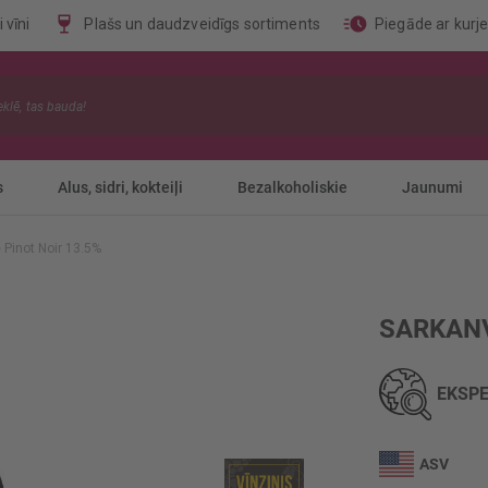
 vīni
Plašs un daudzveidīgs sortiments
Piegāde ar kurj
s
Alus, sidri, kokteiļi
Bezalkoholiskie
Jaunumi
 Pinot Noir 13.5%
SARKANV
EKSPE
ASV