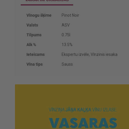
Vairāk
Vīnogu šķirne
Pinot Noir
informācijas
Valsts
ASV
Tilpums
0.75l
Alk %
13.5%
Ieteicams
Ekspertu izvēle, Vīnzinis iesaka
Vīna tips
Sauss