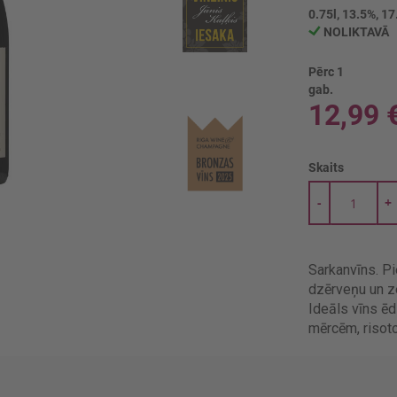
0.75l, 13.5%, 17
NOLIKTAVĀ
Pērc 1
gab.
12,99 
Skaits
-
+
Sarkanvīns. Pi
dzērveņu un z
Ideāls vīns ēdi
mērcēm, risot