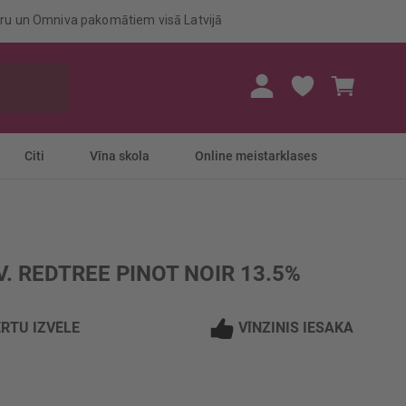
eru un Omniva pakomātiem visā Latvijā
Mans gr
Citi
Vīna skola
Online meistarklases
. REDTREE PINOT NOIR 13.5%
RTU IZVĒLE
VĪNZINIS IESAKA