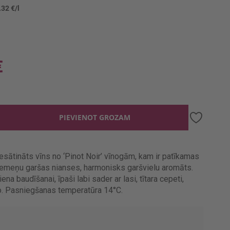
.32 €/l
€
PIEVIENOT GROZAM
esātināts vīns no ‘Pinot Noir’ vīnogām, kam ir patīkamas
emeņu garšas nianses, harmonisks garšvielu aromāts.
ena baudīšanai, īpaši labi sader ar lasi, tītara cepeti,
o. Pasniegšanas temperatūra 14°C.