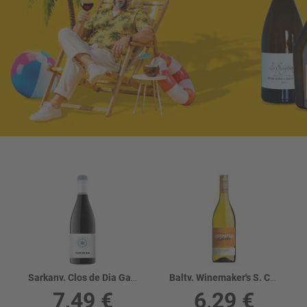
Sarkanv. Clos de Dia Garnacha 13%
Baltv. Winemaker's S. Chardonnay 13%
7,49 €
6,29 €