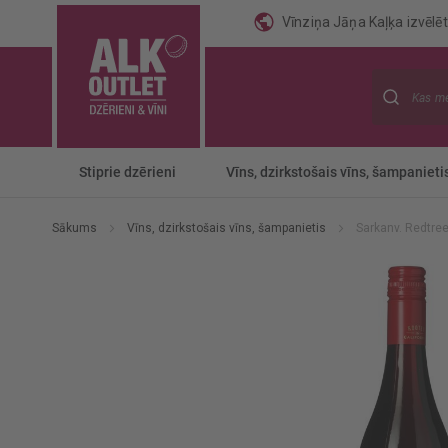
Vīnziņa Jāņa Kaļķa izvēlēti
Meklēt
Stiprie dzērieni
Vīns, dzirkstošais vīns, šampanieti
Sākums
Vīns, dzirkstošais vīns, šampanietis
Sarkanv. Redtree
Iet
uz
galerijas
beigām