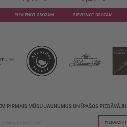
PIEVIENOT GROZAM
PIEVIENOT GROZAM
M PIRMAIS MŪSU JAUNUMUS UN ĪPAŠOS PIEDĀVĀJ
ties
PIERAKSTĪT
mu