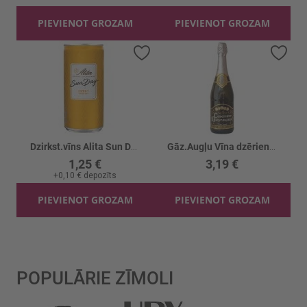
PIEVIENOT GROZAM
PIEVIENOT GROZAM
Pievienot vēlmju sarakstam
Piev
Dzirkst.vīns Alita Sun Day Sweet 7.5%
Gāz.Augļu Vīna dzēriens Sovetskoje 10%
1,25 €
3,19 €
+
0,10 €
depozīts
PIEVIENOT GROZAM
PIEVIENOT GROZAM
POPULĀRIE ZĪMOLI