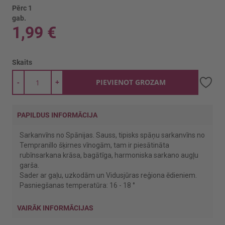
Pērc 1
gab.
1,99 €
Skaits
-
+
PIEVIENOT GROZAM
PAPILDUS INFORMĀCIJA
Sarkanvīns no Spānijas. Sauss, tipisks spāņu sarkanvīns no
Tempranillo šķirnes vīnogām, tam ir piesātināta
rubīnsarkana krāsa, bagātīga, harmoniska sarkano augļu
garša.
Sader ar gaļu, uzkodām un Vidusjūras reģiona ēdieniem.
Pasniegšanas temperatūra: 16 - 18 °
VAIRĀK INFORMĀCIJAS