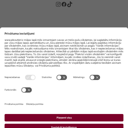
Privātuma politika
Privātuma Iestatījumi
E-veikala lietošanas noteikumi
© SIA „Vita Mārkets” visas tiesības aizsargātas.
ALKOHOLA LIETOŠANA KAITĒ JŪSU VESELĪBAI!
ALKOHOLA PĀRDOŠANA, IEGĀDĀŠANĀS UN
NODOŠANA NEPILNGADĪGĀM PERSONĀM IR
AIZLIEGTA.