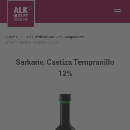
Sākums
Vīns, dzirkstošais vīns, šampanietis
Sarkanv. Castiza Tempranillo 12%
Sarkanv. Castiza Tempranillo
12%
Iet
uz
galerijas
beigām