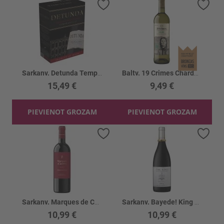
Pievienot vēlmju sarakstam
Piev
Sarkanv. Detunda Tempranillo 13% BIB
Baltv. 19 Crimes Chardonnay 13%
15,49 €
9,49 €
PIEVIENOT GROZAM
PIEVIENOT GROZAM
Pievienot vēlmju sarakstam
Piev
Sarkanv. Marques de Caceres Crianza 13.5%
Sarkanv. Bayede! King Goodwill Shiraz 14%
10,99 €
10,99 €