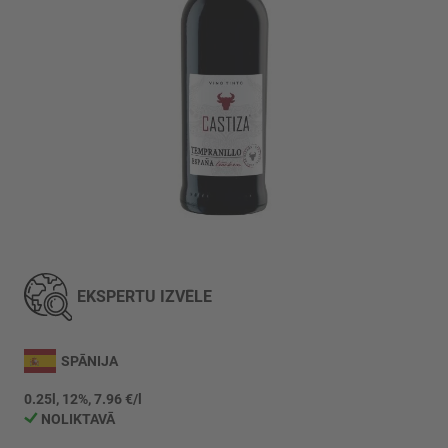
Iet
uz
galerijas
EKSPERTU IZVĒLE
sākumu
SPĀNIJA
0.25l, 12%, 7.96 €/l
NOLIKTAVĀ