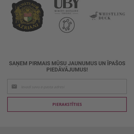
SAŅEM PIRMAIS MŪSU JAUNUMUS UN ĪPAŠOS
PIEDĀVĀJUMUS!
Pieteikties
jaunumu
saņemšanai:
PIERAKSTĪTIES