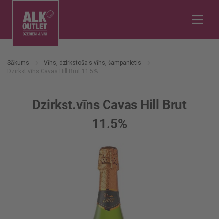
Sākums
Vīns, dzirkstošais vīns, šampanietis
Dzirkst.vīns Cavas Hill Brut 11.5%
Dzirkst.vīns Cavas Hill Brut
11.5%
Iet
uz
galerijas
beigām