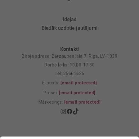
Idejas
Biežāk uzdotie jautājumi
Kontakti
Biroja adrese: Bērzaunes iela 7, Rīga, LV-1039
Darba laiks: 10.00-17.30
Tel: 25661626
E-pasts:
[email protected]
Presei:
[email protected]
Mārketings:
[email protected]
Privātuma politika