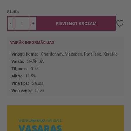
Skaits
-
+
PIEVIENOT GROZAM
VAIRĀK INFORMĀCIJAS
Vairāk
Chardonnay, Macabeo, Parellada, Xarel-lo
informācijas
SPĀNIJA
0.75l
11.5%
Sauss
Cava