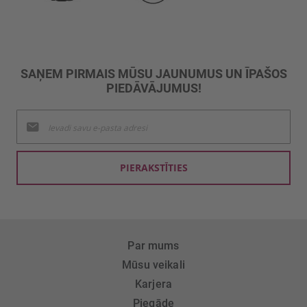
SAŅEM PIRMAIS MŪSU JAUNUMUS UN ĪPAŠOS
PIEDĀVĀJUMUS!
Pieteikties
jaunumu
saņemšanai:
PIERAKSTĪTIES
Par mums
Mūsu veikali
Karjera
Piegāde