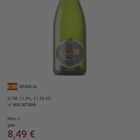
Iet
uz
SPĀNIJA
galerijas
sākumu
0.75l, 11.5%, 11.32 €/l
NOLIKTAVĀ
Pērc 1
gab.
8,49 €