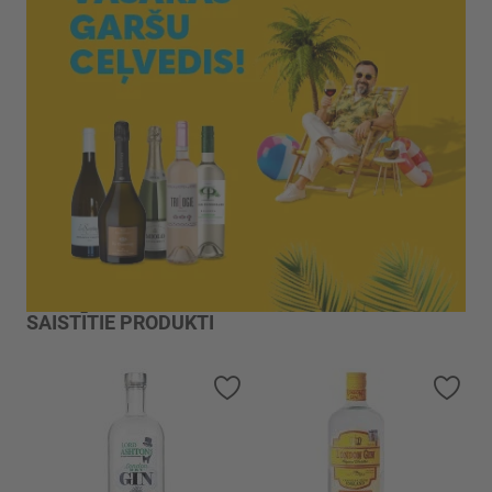
SAISTĪTIE PRODUKTI
Pievienot vēlmju sarakstam
Piev