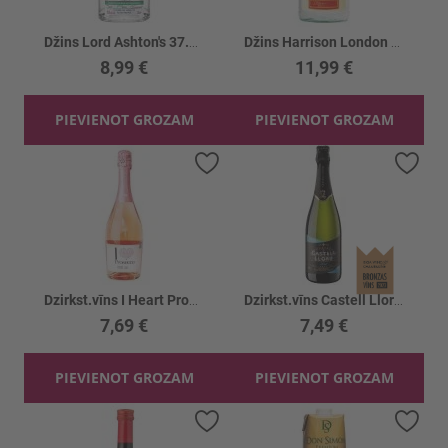
Džins Lord Ashton's 37.5%
Džins Harrison London 37.5%
8,99 €
11,99 €
PIEVIENOT GROZAM
PIEVIENOT GROZAM
Pievienot vēlmju sarakstam
Piev
Dzirkst.vīns I Heart Prosecco Rose 11%
Dzirkst.vīns Castell Llord Cava Brut 11.5%
7,69 €
7,49 €
PIEVIENOT GROZAM
PIEVIENOT GROZAM
Pievienot vēlmju sarakstam
Piev