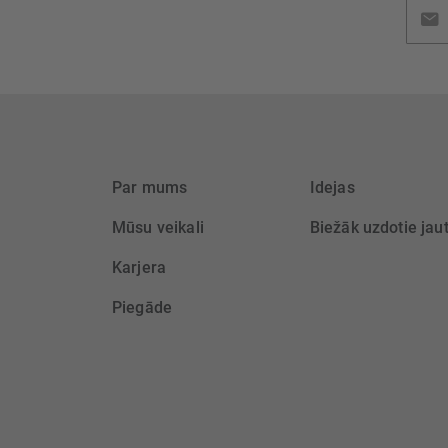
Pieteik
jaunu
saņem
Par mums
Idejas
Mūsu veikali
Biežāk uzdotie jau
Karjera
Piegāde