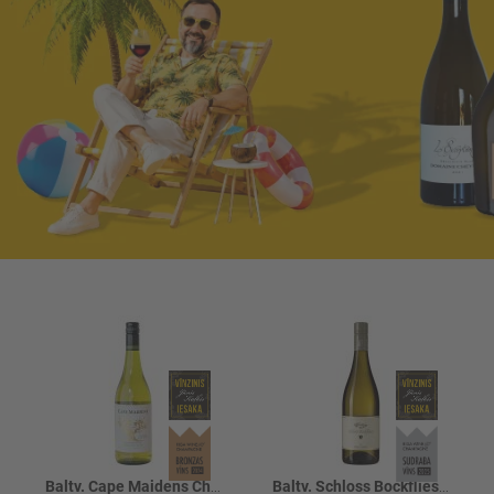
Baltv. Cape Maidens Chardonnay 13.5%
Baltv. Schloss Bockfliess Riesling 13.5%