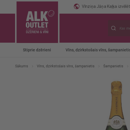
Vīnziņa Jāņa Kaļķa izvēlēti
Meklēt
Stiprie dzērieni
Vīns, dzirkstošais vīns, šampanieti
Sākums
Vīns, dzirkstošais vīns, šampanietis
Šampanietis
Iet
uz
galerijas
beigām