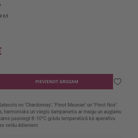
A
9 €/l
€
PIEVIENOT GROZAM
atavots no 'Chardonnay', 'Pinot Meunier' un 'Pinot Noir'
s, harmonisks un viegls šampanietis ar maigu un augļainu
eicams pasniegt 8-10°C grādu temperatūrā kā aperatīvu
ras velšu ēdieniem.