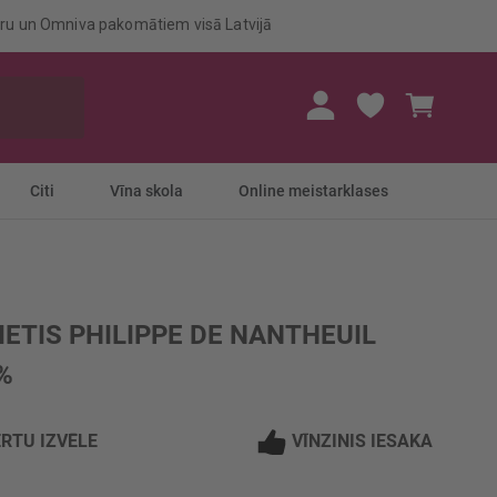
eru un Omniva pakomātiem visā Latvijā
Mans gr
Citi
Vīna skola
Online meistarklases
ETIS PHILIPPE DE NANTHEUIL
%
RTU IZVĒLE
VĪNZINIS IESAKA