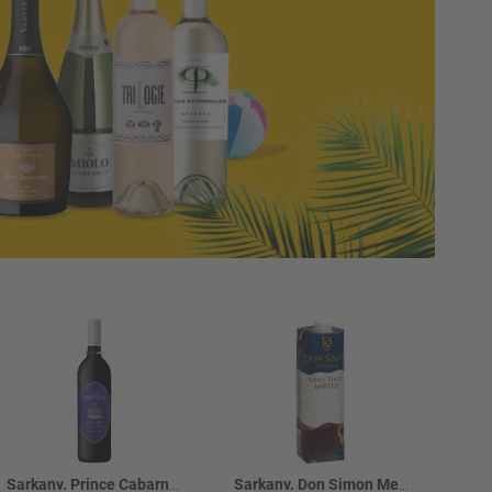
Sarkanv. Prince Cabarnet Sauvignon 14%
Sarkanv. Don Simon Merlot 12% tetra