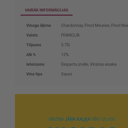
VAIRĀK INFORMĀCIJAS
Vairāk
Vīnogu šķirne
Chardonnay, Pinot Meunier, Pinot Noi
informācijas
Valsts
FRANCIJA
Tilpums
0.75l
Alk %
12%
Ieteicams
Ekspertu izvēle, Vīnzinis iesaka
Vīna tips
Sauss