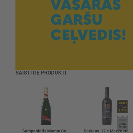
SAISTĪTIE PRODUKTI
Šampanietis Mumm Cordon 12%
Sarkanv. 12 e Mezzo Neg. del Salento 12.5%