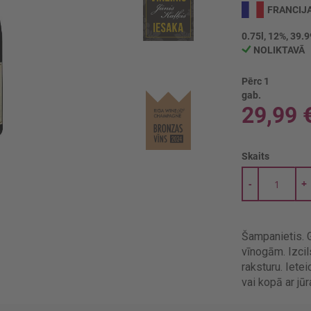
FRANCIJ
0.75l, 12%, 39.9
NOLIKTAVĀ
Pērc 1
gab.
29,99 
Skaits
-
+
Šampanietis. G
vīnogām. Izcil
raksturu. Iet
vai kopā ar jū