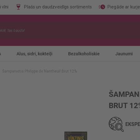
 vīni
Plašs un daudzveidīgs sortiments
Piegāde ar kurj
s
Alus, sidri, kokteiļi
Bezalkoholiskie
Jaunumi
Šampanietis Philippe de Nantheuil Brut 12%
ŠAMPANI
BRUT 12
EKSPE