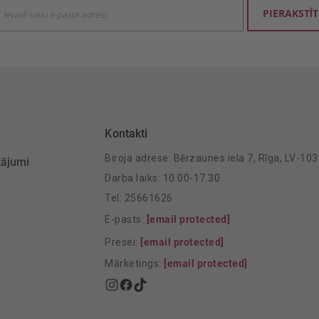
ties
PIERAKSTĪT
mu
šanai:
Kontakti
Biroja adrese: Bērzaunes iela 7, Rīga, LV-10
tājumi
Darba laiks: 10.00-17.30
Tel: 25661626
E-pasts:
[email protected]
Presei:
[email protected]
Mārketings:
[email protected]