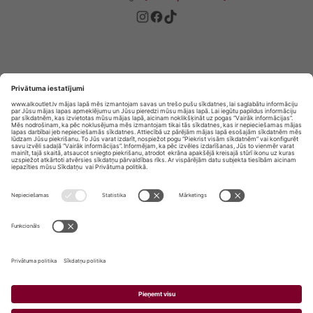
Privātuma politika
Privātuma Iestatījumi
E-veikala lietošanas noteikumi
© SIA „Vita Mārkets” visas tiesības aizsargātas.
ALKOHOLA LIETOŠANA KAITĒ JŪSU VESELĪBAI!
ALKOHOLA PĀRDOŠANA, IEGĀDĀŠANĀS UN
NODOŠANA NEPILNGADĪGĀM PERSONĀM IR
AIZLIEGTA.