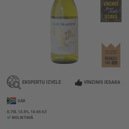
Iet
uz
galerijas
EKSPERTU IZVĒLE
VĪNZINIS IESAKA
sākumu
DĀR
0.75l, 13.5%, 10.65 €/l
NOLIKTAVĀ