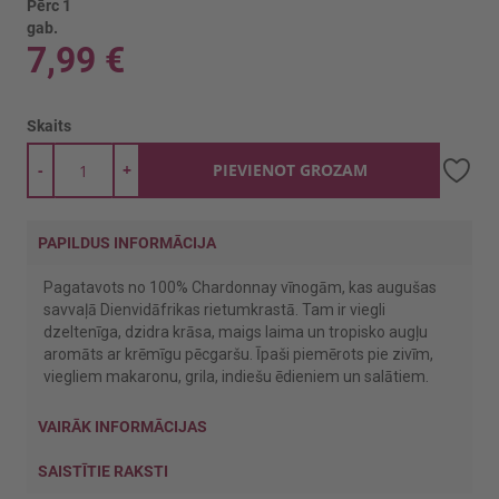
Pērc 1
gab.
7,99 €
Skaits
-
+
PIEVIENOT GROZAM
PAPILDUS INFORMĀCIJA
Pagatavots no 100% Chardonnay vīnogām, kas augušas
savvaļā Dienvidāfrikas rietumkrastā. Tam ir viegli
dzeltenīga, dzidra krāsa, maigs laima un tropisko augļu
aromāts ar krēmīgu pēcgaršu. Īpaši piemērots pie zivīm,
viegliem makaronu, grila, indiešu ēdieniem un salātiem.
VAIRĀK INFORMĀCIJAS
SAISTĪTIE RAKSTI