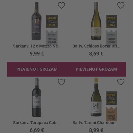
Pievienot vēlmju sarakstam
Piev
Sarkanv. 12 e Mezzo Neg. del Salento 12.5%
Baltv. Schloss Bockfliess Riesling 13.5%
9,99 €
8,69 €
PIEVIENOT GROZAM
PIEVIENOT GROZAM
Pievienot vēlmju sarakstam
Piev
Sarkanv. Tarapaca Cabarnet sauvignon 13.5%
Baltv. Tareni Chardonnay 12.5%
6,69 €
8,99 €