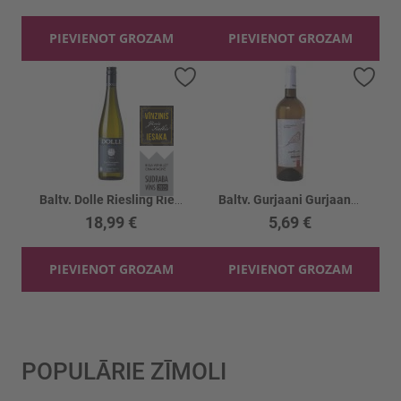
PIEVIENOT GROZAM
PIEVIENOT GROZAM
Pievienot vēlmju sarakstam
Piev
Baltv. Dolle Riesling Ried Brunng. 12.5%
Baltv. Gurjaani Gurjaani 13.5%
18,99 €
5,69 €
PIEVIENOT GROZAM
PIEVIENOT GROZAM
POPULĀRIE ZĪMOLI