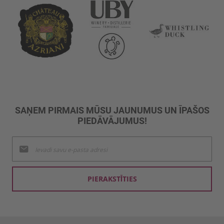
SAŅEM PIRMAIS MŪSU JAUNUMUS UN ĪPAŠOS
PIEDĀVĀJUMUS!
Pieteikties
jaunumu
saņemšanai:
PIERAKSTĪTIES