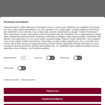
Privātuma politika
Privātuma Iestatījumi
E-veikala lietošanas noteikumi
© SIA „Vita Mārkets” visas tiesības aizsargātas.
ALKOHOLA LIETOŠANA KAITĒ JŪSU VESELĪBAI!
ALKOHOLA PĀRDOŠANA, IEGĀDĀŠANĀS UN
NODOŠANA NEPILNGADĪGĀM PERSONĀM IR
AIZLIEGTA.