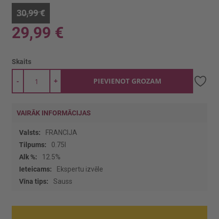
30,99 €
29,99 €
Skaits
-
+
PIEVIENOT GROZAM
VAIRĀK INFORMĀCIJAS
Vairāk
FRANCIJA
informācijas
0.75l
12.5%
Ekspertu izvēle
Sauss