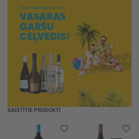
SAISTĪTIE PRODUKTI
Pievienot vēlmju sarakstam
Piev