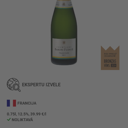
Iet
uz
galerijas
EKSPERTU IZVĒLE
sākumu
FRANCIJA
0.75l, 12.5%, 39.99 €/l
NOLIKTAVĀ