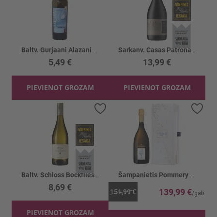
Baltv. Gurjaani Alazani Valley 11.5%
Sarkanv. Casas Patronales Pinot Noir 14%
5,49 €
13,99 €
PIEVIENOT GROZAM
PIEVIENOT GROZAM
Pievienot vēlmju sarakstam
Piev
Baltv. Schloss Bockfliess Riesling 13.5%
Šampanietis Pommery Louise Vintage 12.5%
8,69 €
139,99 €
151,99 €
PIEVIENOT GROZAM