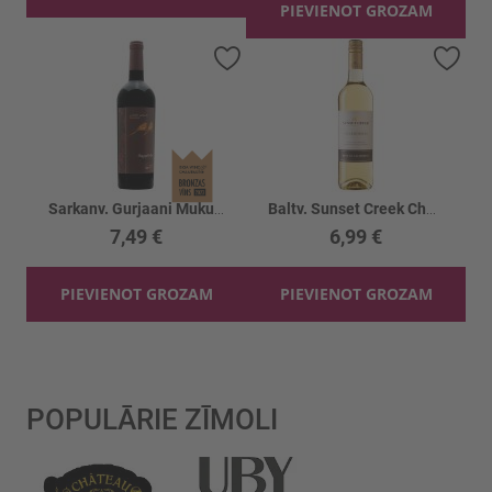
PIEVIENOT GROZAM
Pievienot vēlmju sarakstam
Piev
Sarkanv. Gurjaani Mukuzani 12.5%
Baltv. Sunset Creek Chardonnay 13%
7,49 €
6,99 €
PIEVIENOT GROZAM
PIEVIENOT GROZAM
POPULĀRIE ZĪMOLI