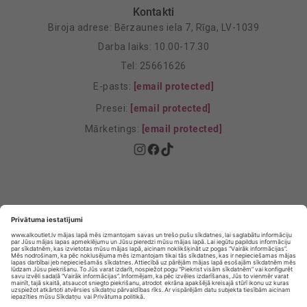
Kontakti
Biroja adrese: Bērzaunes iela 7, Rīga, LV-1039
Darba laiks: 10.00-17.30
Tel: 25661626
E-pasts:
[email protected]
Presei:
[email protected]
Mārketings:
[email protected]
Privātuma politika
Privātuma Iestatījumi
E-veikala lietošanas noteikumi