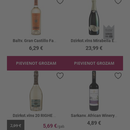
Pievienot vēlmju sarakstam
Piev
Baltv. Gran Castillo Family Chardonny 12.5%
Dzirkst.vīns Mirabella Edea Blanc 12.5%
6,29 €
23,99 €
PIEVIENOT GROZAM
PIEVIENOT GROZAM
Pievienot vēlmju sarakstam
Piev
Dzirkst.vīns 20 RIGHE Millesimato 11%
Sarkanv. African Winery Pinotage 13%
4,89 €
5,69 €
7,99 €