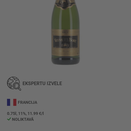
Iet
uz
galerijas
EKSPERTU IZVĒLE
sākumu
FRANCIJA
0.75l, 11%, 11.99 €/l
NOLIKTAVĀ