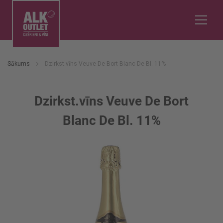
Sākums
Dzirkst.vīns Veuve De Bort Blanc De Bl. 11%
Dzirkst.vīns Veuve De Bort
Blanc De Bl. 11%
Iet
uz
galerijas
beigām