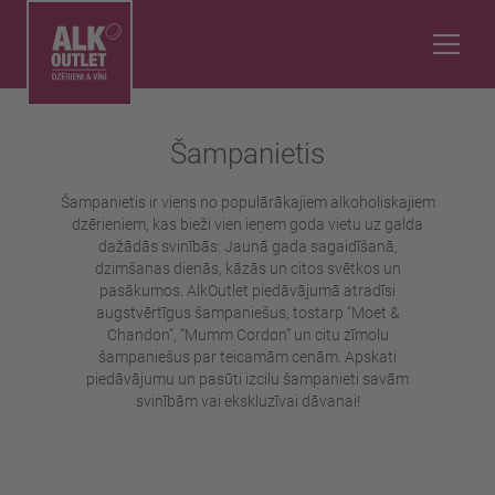
Šampanietis
Šampanietis ir viens no populārākajiem alkoholiskajiem
dzērieniem, kas bieži vien ieņem goda vietu uz galda
dažādās svinībās: Jaunā gada sagaidīšanā,
dzimšanas dienās, kāzās un citos svētkos un
pasākumos. AlkOutlet piedāvājumā atradīsi
augstvērtīgus šampaniešus, tostarp “Moet &
Chandon”, “Mumm Cordon” un citu zīmolu
šampaniešus par teicamām cenām. Apskati
piedāvājumu un pasūti izcilu šampanieti savām
svinībām vai ekskluzīvai dāvanai!