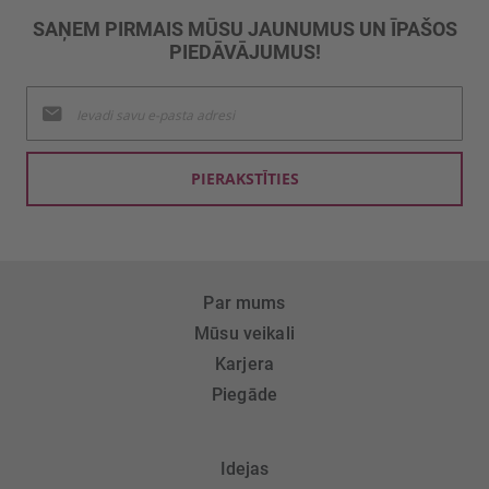
SAŅEM PIRMAIS MŪSU JAUNUMUS UN ĪPAŠOS
PIEDĀVĀJUMUS!
Pieteikties
jaunumu
saņemšanai:
PIERAKSTĪTIES
Par mums
Mūsu veikali
Karjera
Piegāde
Idejas