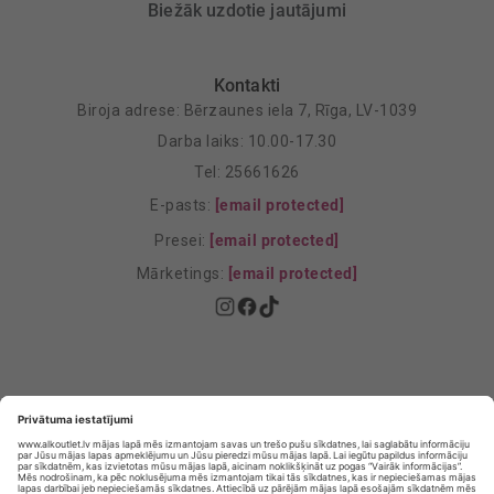
Biežāk uzdotie jautājumi
Kontakti
Biroja adrese: Bērzaunes iela 7, Rīga, LV-1039
Darba laiks: 10.00-17.30
Tel: 25661626
E-pasts:
[email protected]
Presei:
[email protected]
Mārketings:
[email protected]
Privātuma politika
Privātuma Iestatījumi
E-veikala lietošanas noteikumi