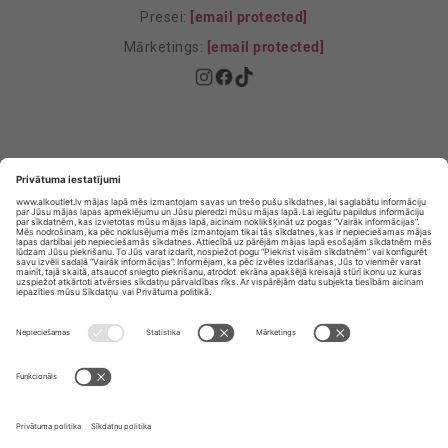
Presei:
[email protected]
Mārketings:
[email protected]
Privātuma politika
Privātuma Iestatījumi
E-veikala lietošanas noteikumi
© SIA „Vita Mārkets” visas tiesības aizsargātas.