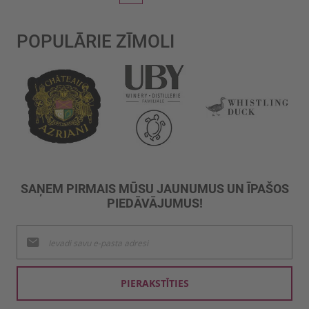
POPULĀRIE ZĪMOLI
SAŅEM PIRMAIS MŪSU JAUNUMUS UN ĪPAŠOS
PIEDĀVĀJUMUS!
Pieteikties
jaunumu
saņemšanai:
PIERAKSTĪTIES