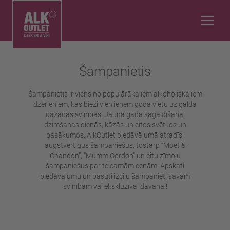
Šampanietis
Šampanietis ir viens no populārākajiem alkoholiskajiem
dzērieniem, kas bieži vien ieņem goda vietu uz galda
dažādās svinībās: Jaunā gada sagaidīšanā,
dzimšanas dienās, kāzās un citos svētkos un
pasākumos. AlkOutlet piedāvājumā atradīsi
augstvērtīgus šampaniešus, tostarp “Moet &
Chandon”, “Mumm Cordon” un citu zīmolu
šampaniešus par teicamām cenām. Apskati
piedāvājumu un pasūti izcilu šampanieti savām
svinībām vai ekskluzīvai dāvanai!