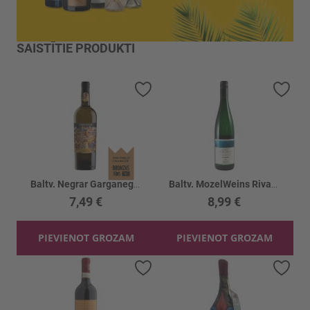
SAISTĪTIE PRODUKTI
Pievienot vēlmju sarakstam
Piev
Baltv. Negrar Garganega Veronese 12%
Baltv. MozelWeins Rivaner 11%
7,49 €
8,99 €
PIEVIENOT GROZAM
PIEVIENOT GROZAM
Pievienot vēlmju sarakstam
Piev