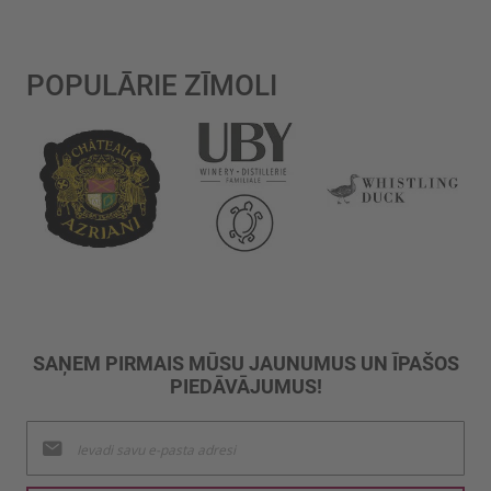
POPULĀRIE ZĪMOLI
SAŅEM PIRMAIS MŪSU JAUNUMUS UN ĪPAŠOS
PIEDĀVĀJUMUS!
Pieteikties
jaunumu
saņemšanai: