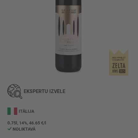
Iet
uz
galerijas
EKSPERTU IZVĒLE
sākumu
ITĀLIJA
0.75l, 14%, 46.65 €/l
NOLIKTAVĀ