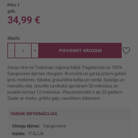
Pērc 1
gab.
34,99 €
Skaits
-
+
PIEVIENOT GROZAM
Sauss vīns no Toskānas reģiona Itālijā. Pagatavots no 100%
Sangiovese šķirnes vīnogām. Aromātā un garšā jūtami gatavi
ķirši, mellenes, tabaka, grauzdēta kafija un vaniļa. Spēcīgs un
niansēts stils. Izturēts ozolkokā apmēram 30 mēnešus un
pudelē vismaz 12 mēnešus. Vīna potenciāls ir ap 20.gadiem.
Sader ar steiku, grilētu gaļu, sautētiem ēdieniem.
VAIRĀK INFORMĀCIJAS
Vairāk
Sangiovese
informācijas
ITĀLIJA