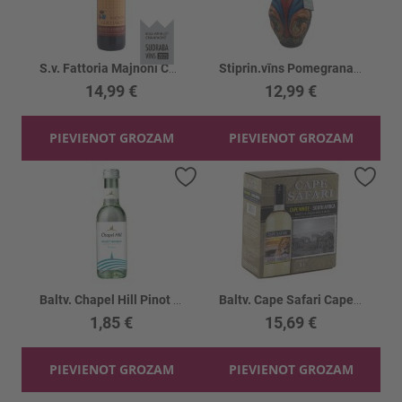
S.v. Fattoria Majnoni Chianti Superiore 14%
Stiprin.vīns Pomegranate Māla Karafe 15%
14,99 €
12,99 €
PIEVIENOT GROZAM
PIEVIENOT GROZAM
Pievienot vēlmju sarakstam
Piev
Baltv. Chapel Hill Pinot Grigio 12%
Baltv. Cape Safari Cape White 12.5%
1,85 €
15,69 €
PIEVIENOT GROZAM
PIEVIENOT GROZAM