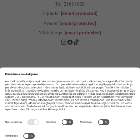
Tel: 25661626
E-pasts:
[email protected]
Presei:
[email protected]
Mārketings:
[email protected]
Privātuma politika
Privātuma Iestatījumi
E-veikala lietošanas noteikumi