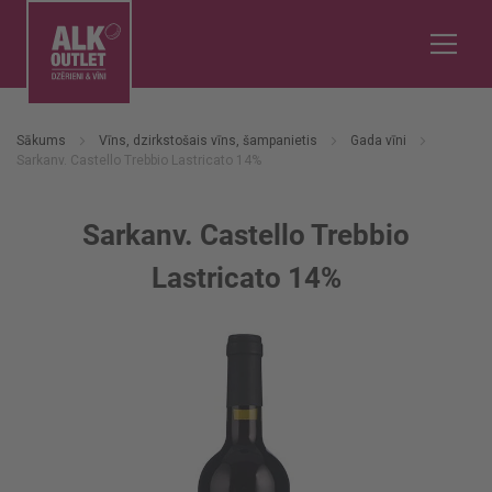
Sākums
Vīns, dzirkstošais vīns, šampanietis
Gada vīni
Sarkanv. Castello Trebbio Lastricato 14%
Sarkanv. Castello Trebbio
Lastricato 14%
Iet
uz
galerijas
beigām