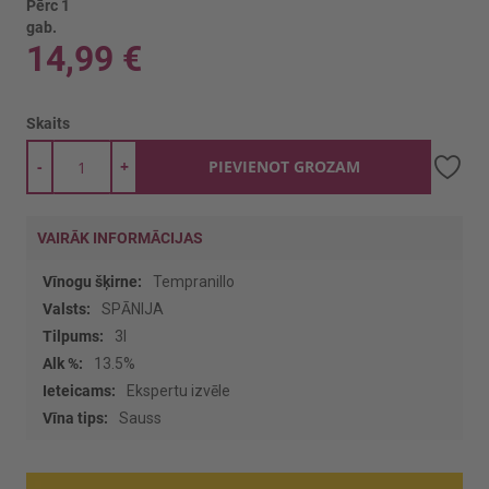
Pērc 1
gab.
14,99 €
Skaits
-
+
PIEVIENOT GROZAM
VAIRĀK INFORMĀCIJAS
Vairāk
Tempranillo
informācijas
SPĀNIJA
3l
13.5%
Ekspertu izvēle
Sauss