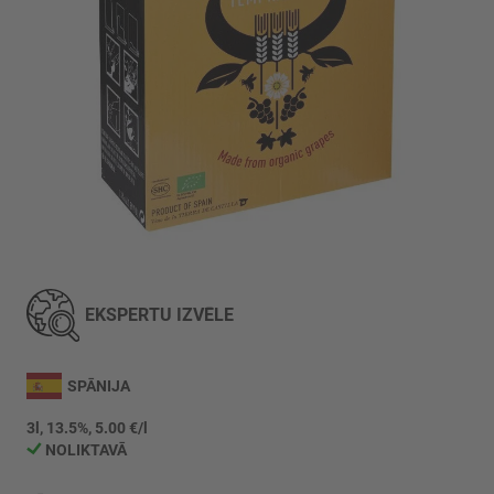
Iet
uz
galerijas
EKSPERTU IZVĒLE
sākumu
SPĀNIJA
3l, 13.5%, 5.00 €/l
NOLIKTAVĀ