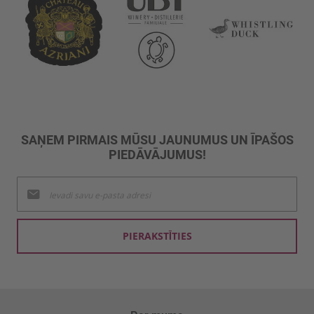
SAŅEM PIRMAIS MŪSU JAUNUMUS UN ĪPAŠOS
PIEDĀVĀJUMUS!
Pieteikties
jaunumu
saņemšanai:
PIERAKSTĪTIES