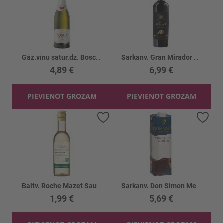
Gāz.vīnu satur.dz. Bosca White Label 7.5%
Sarkanv. Gran Mirador Dark 13%
4,89 €
6,99 €
PIEVIENOT GROZAM
PIEVIENOT GROZAM
Pievienot vēlmju sarakstam
Piev
Baltv. Roche Mazet Sauvignon Blanc 12% PET
Sarkanv. Don Simon Merlot 12% tetra
1,99 €
5,69 €