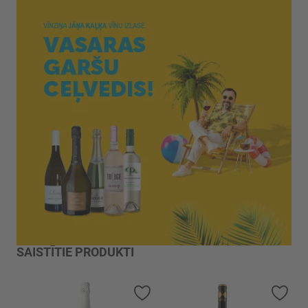
SAISTĪTIE PRODUKTI
Pievienot vēlmju sarakstam
Piev