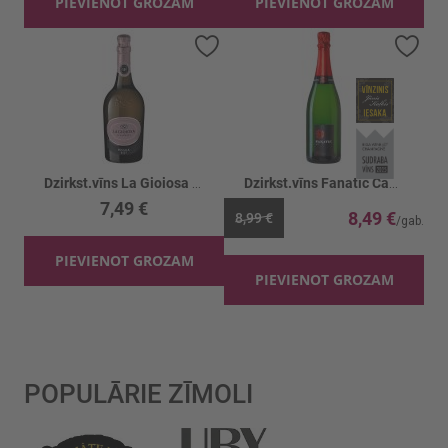
PIEVIENOT GROZAM
PIEVIENOT GROZAM
Pievienot vēlmju sarakstam
Piev
Dzirkst.vīns La Gioiosa Rosea Brut 11%
Dzirkst.vīns Fanatic Cava 11.5%
7,49 €
8,49 €
8,99 €
PIEVIENOT GROZAM
PIEVIENOT GROZAM
POPULĀRIE ZĪMOLI