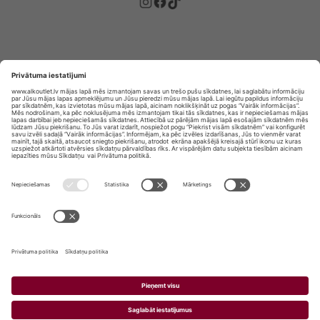
Privātuma politika
Privātuma Iestatījumi
E-veikala lietošanas noteikumi
© SIA „Vita Mārkets” visas tiesības aizsargātas.
ALKOHOLA LIETOŠANA KAITĒ JŪSU VESELĪBAI!
ALKOHOLA PĀRDOŠANA, IEGĀDĀŠANĀS UN
NODOŠANA NEPILNGADĪGĀM PERSONĀM IR
AIZLIEGTA.