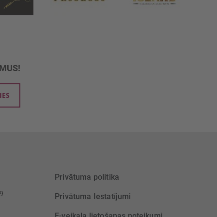
UMUS!
IES
Privātuma politika
39
Privātuma Iestatījumi
E-veikala lietošanas noteikumi