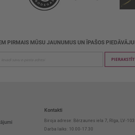
M PIRMAIS MŪSU JAUNUMUS UN ĪPAŠOS PIEDĀVĀJ
ties
PIERAKSTĪT
mu
šanai:
Kontakti
Biroja adrese: Bērzaunes iela 7, Rīga, LV-10
tājumi
Darba laiks: 10.00-17.30