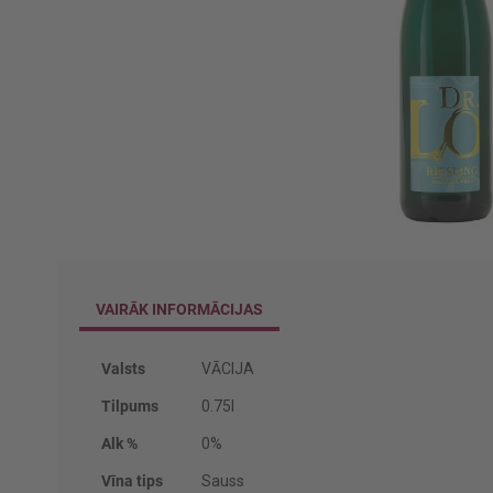
Iet
uz
galerijas
VAIRĀK INFORMĀCIJAS
sākumu
Vairāk
Valsts
VĀCIJA
informācijas
Tilpums
0.75l
Alk %
0%
Vīna tips
Sauss