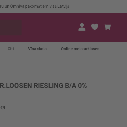
eru un Omniva pakomātiem visā Latvijā
Mans gr
Citi
Vīna skola
Online meistarklases
DR.LOOSEN RIESLING B/A 0%
 €/l