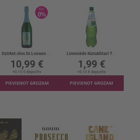
Dzirkst.vīns Dr.Loosen B/a 0%
Limonāde Natakhtari Tarhuns
10,99 €
1,99 €
+
0,10 €
depozīts
+
0,10 €
depozīts
PIEVIENOT GROZAM
PIEVIENOT GROZAM