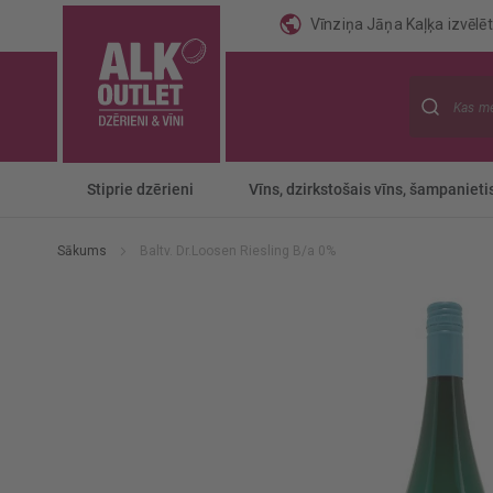
Vīnziņa Jāņa Kaļķa izvēlēti
Meklēt
Stiprie dzērieni
Vīns, dzirkstošais vīns, šampanieti
Sākums
Baltv. Dr.Loosen Riesling B/a 0%
Iet
uz
galerijas
beigām