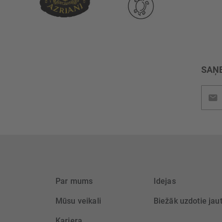
SAŅE
Pieteik
jaunu
saņem
Par mums
Idejas
Mūsu veikali
Biežāk uzdotie jau
Karjera