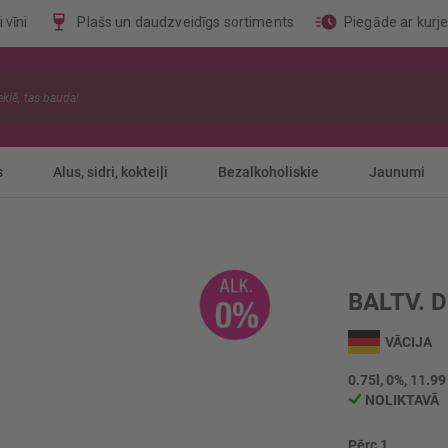
 vīni
Plašs un daudzveidīgs sortiments
Piegāde ar kurj
s
Alus, sidri, kokteiļi
Bezalkoholiskie
Jaunumi
BALTV. 
VĀCIJA
0.75l, 0%, 11.99
NOLIKTAVĀ
Pērc 1