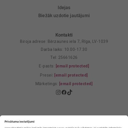
Idejas
Biežāk uzdotie jautājumi
Kontakti
Biroja adrese: Bērzaunes iela 7, Rīga, LV-1039
Darba laiks: 10.00-17.30
Tel: 25661626
E-pasts:
[email protected]
Presei:
[email protected]
Mārketings:
[email protected]
Privātuma politika
Privātuma Iestatījumi