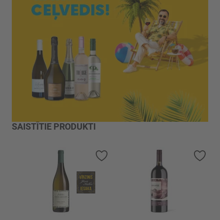
SAISTĪTIE PRODUKTI
Pievienot vēlmju sarakstam
Piev