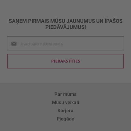
SAŅEM PIRMAIS MŪSU JAUNUMUS UN ĪPAŠOS
PIEDĀVĀJUMUS!
Pieteikties
jaunumu
saņemšanai:
PIERAKSTĪTIES
Par mums
Mūsu veikali
Karjera
Piegāde