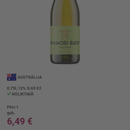
Iet
uz
AUSTRĀLIJA
galerijas
sākumu
0.75l, 12%, 8.65 €/l
NOLIKTAVĀ
Pērc 1
gab.
6,49 €