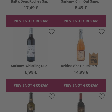
Baltv. Deux Roches Saint-Veran Tradition 13%
Sarkanv. Chill Out Sangiovese 13%
17,49 €
5,49 €
PIEVIENOT GROZAM
PIEVIENOT GROZAM
Pievienot vēlmju sarakstam
Piev
Sarkanv. Whistling Duck Shiraz 13.5%
Dzirkst.vīns Hauts Perrays Cremant Rose 12.5%
6,99 €
14,99 €
PIEVIENOT GROZAM
PIEVIENOT GROZAM
Pievienot vēlmju sarakstam
Piev