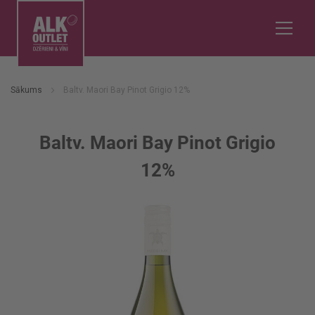
Sākums
Baltv. Maori Bay Pinot Grigio 12%
Baltv. Maori Bay Pinot Grigio
12%
Iet
uz
galerijas
beigām