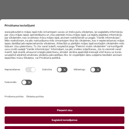
Privātuma politika
Privātuma Iestatījumi
E-veikala lietošanas noteikumi
© SIA „Vita Mārkets” visas tiesības aizsargātas.
ALKOHOLA LIETOŠANA KAITĒ JŪSU VESELĪBAI!
ALKOHOLA PĀRDOŠANA, IEGĀDĀŠANĀS UN
NODOŠANA NEPILNGADĪGĀM PERSONĀM IR
AIZLIEGTA.