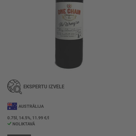
Iet
uz
galerijas
EKSPERTU IZVĒLE
sākumu
AUSTRĀLIJA
0.75l, 14.5%, 11.99 €/l
NOLIKTAVĀ