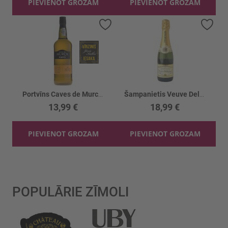
PIEVIENOT GROZAM
PIEVIENOT GROZAM
Pievienot vēlmju sarakstam
Piev
Portvīns Caves de Murca Balts 19.5%
Šampanietis Veuve Deloynes Brut 12%
13,99 €
18,99 €
PIEVIENOT GROZAM
PIEVIENOT GROZAM
POPULĀRIE ZĪMOLI