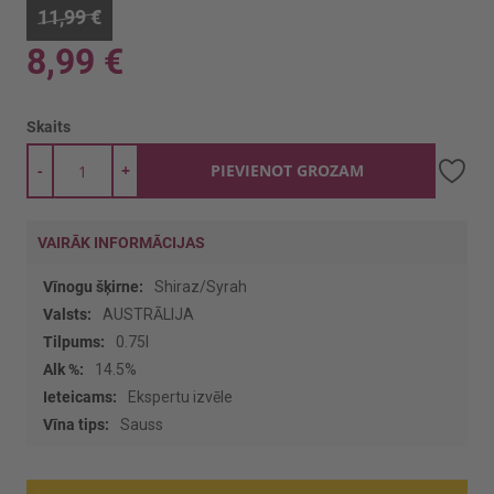
11,99 €
8,99 €
Skaits
-
+
PIEVIENOT GROZAM
VAIRĀK INFORMĀCIJAS
Vairāk
Shiraz/Syrah
informācijas
AUSTRĀLIJA
0.75l
14.5%
Ekspertu izvēle
Sauss