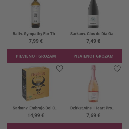
Baltv. Sympathy For The Devil Verdejo 12.5%
Sarkanv. Clos de Dia Garnacha 13%
7,99 €
7,49 €
PIEVIENOT GROZAM
PIEVIENOT GROZAM
Pievienot vēlmju sarakstam
Piev
Sarkanv. Embrujo Del Campo Tempranillo 13.5%
Dzirkst.vīns I Heart Prosecco Rose 11%
14,99 €
7,69 €