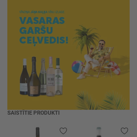
SAISTĪTIE PRODUKTI
Pievienot vēlmju sarakstam
Piev