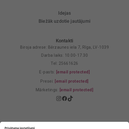
Idejas
Biežāk uzdotie jautājumi
Kontakti
Biroja adrese: Bērzaunes iela 7, Rīga, LV-1039
Darba laiks: 10.00-17.30
Tel: 25661626
E-pasts:
[email protected]
Presei:
[email protected]
Mārketings:
[email protected]
Privātuma politika