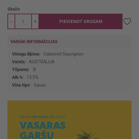
Skaits
-
+
PIEVIENOT GROZAM
VAIRĀK INFORMĀCIJAS
Vairāk
Cabernet Sauvignon
informācijas
AUSTRĀLIJA
3l
13.5%
Sauss