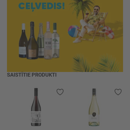
SAISTĪTIE PRODUKTI
Pievienot vēlmju sarakstam
Piev