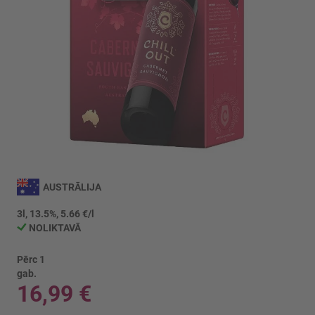
Iet
uz
AUSTRĀLIJA
galerijas
sākumu
3l, 13.5%, 5.66 €/l
NOLIKTAVĀ
Pērc 1
gab.
16,99 €