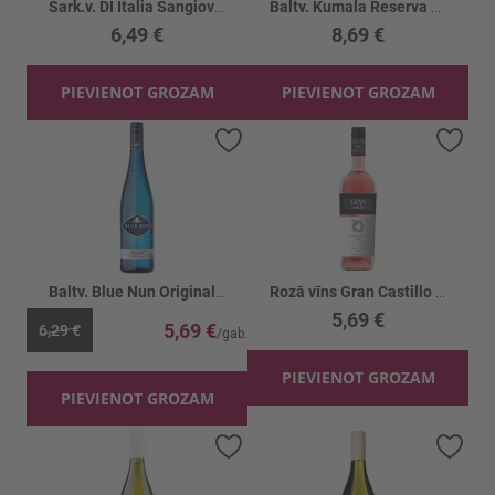
Sark.v. DI Italia Sangiovese Zinfandel 14.5%
Baltv. Kumala Reserva Chenin Blanc 13%
6,49 €
8,69 €
PIEVIENOT GROZAM
PIEVIENOT GROZAM
Pievienot vēlmju sarakstam
Piev
Baltv. Blue Nun Original 10%
Rozā vīns Gran Castillo Rose 11%
5,69 €
5,69 €
6,29 €
PIEVIENOT GROZAM
PIEVIENOT GROZAM
Pievienot vēlmju sarakstam
Piev