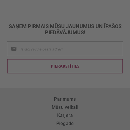
SAŅEM PIRMAIS MŪSU JAUNUMUS UN ĪPAŠOS
PIEDĀVĀJUMUS!
Pieteikties
jaunumu
saņemšanai:
PIERAKSTĪTIES
Par mums
Mūsu veikali
Karjera
Piegāde