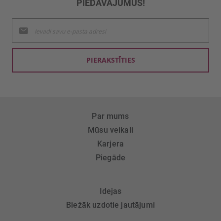
PIEDĀVĀJUMUS!
Pieteikties
jaunumu
saņemšanai:
PIERAKSTĪTIES
Par mums
Mūsu veikali
Karjera
Piegāde
Idejas
Biežāk uzdotie jautājumi