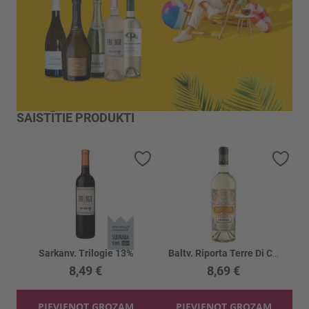
SAISTĪTIE PRODUKTI
Pievienot vēlmju sarakstam
Piev
Sarkanv. Trilogie 13%
Baltv. Riporta Terre Di Chieti Pecorino 12.5%
8,49 €
8,69 €
PIEVIENOT GROZAM
PIEVIENOT GROZAM