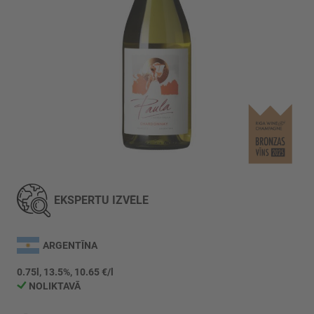
Iet
uz
galerijas
EKSPERTU IZVĒLE
sākumu
ARGENTĪNA
0.75l, 13.5%, 10.65 €/l
NOLIKTAVĀ