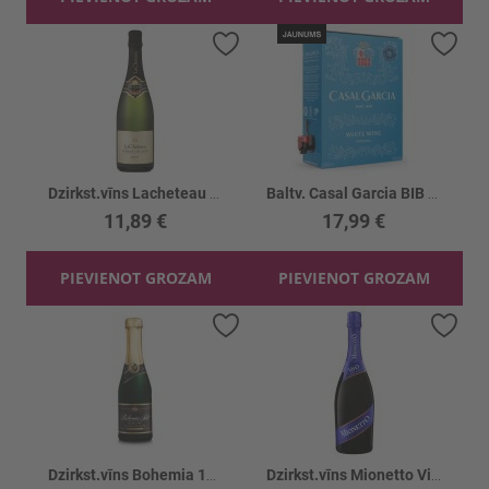
Pievienot vēlmju sarakstam
Piev
Dzirkst.vīns Lacheteau Cremant Brut 12%
Baltv. Casal Garcia BIB 9.5%
11,89 €
17,99 €
PIEVIENOT GROZAM
PIEVIENOT GROZAM
Pievienot vēlmju sarakstam
Piev
Dzirkst.vīns Bohemia 11%
Dzirkst.vīns Mionetto Vivo Extra Dry 10.5%