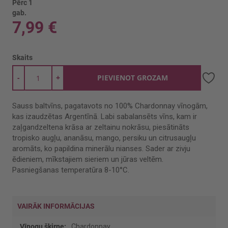
Pērc 1
gab.
7,99 €
Skaits
-
+
PIEVIENOT GROZAM
Sauss baltvīns, pagatavots no 100% Chardonnay vīnogām,
kas izaudzētas Argentīnā. Labi sabalansēts vīns, kam ir
zaļgandzeltena krāsa ar zeltainu nokrāsu, piesātināts
tropisko augļu, ananāsu, mango, persiku un citrusaugļu
aromāts, ko papildina minerālu nianses. Sader ar zivju
ēdieniem, mīkstajiem sieriem un jūras veltēm.
Pasniegšanas temperatūra 8-10°C.
VAIRĀK INFORMĀCIJAS
Vairāk
Chardonnay