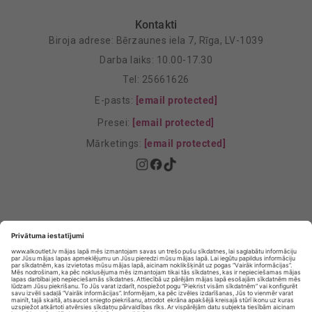
Kontakti
Biroja adrese: Bērzaunes iela 7, Rīga, LV-1039
Darba laiks: 10.00-17.30
Tel: 25661626
E-pasts:
[email protected]
Presei:
[email protected]
Mārketings:
[email protected]
Privātuma politika
Privātuma Iestatījumi
E-veikala lietošanas noteikumi