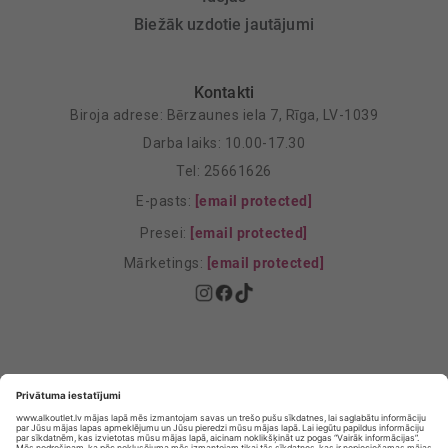
Biežāk uzdotie jautājumi
Kontakti
Biroja adrese: Bērzaunes iela 7, Rīga, LV-1039
Darba laiks: 10.00-17.30
Tel: 25661626
E-pasts:
[email protected]
Presei:
[email protected]
Mārketings:
[email protected]
Privātuma politika
Privātuma Iestatījumi
E-veikala lietošanas noteikumi