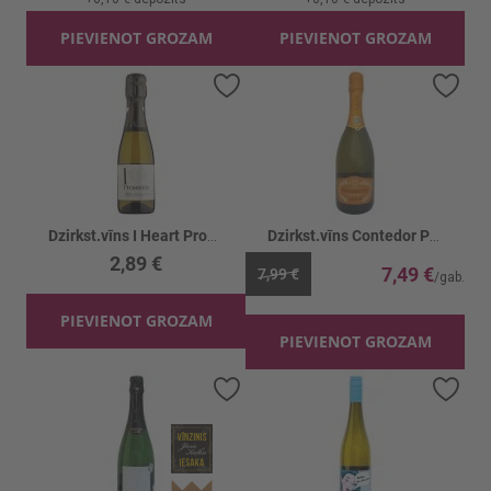
PIEVIENOT GROZAM
PIEVIENOT GROZAM
Pievienot vēlmju sarakstam
Piev
Dzirkst.vīns I Heart Prosecco Extra Dry 10.5%
Dzirkst.vīns Contedor Prosecco 11%
2,89 €
7,49 €
7,99 €
PIEVIENOT GROZAM
PIEVIENOT GROZAM
Pievienot vēlmju sarakstam
Piev