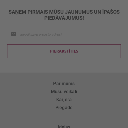
SAŅEM PIRMAIS MŪSU JAUNUMUS UN ĪPAŠOS
PIEDĀVĀJUMUS!
Pieteikties
jaunumu
saņemšanai:
PIERAKSTĪTIES
Par mums
Mūsu veikali
Karjera
Piegāde
Idejas