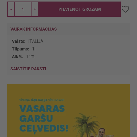
-
+
PIEVIENOT GROZAM
VAIRĀK INFORMĀCIJAS
Vairāk
ITĀLIJA
informācijas
1l
11%
SAISTĪTIE RAKSTI