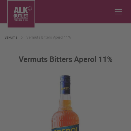
Sākums
Vermuts Bitters Aperol 11%
Vermuts Bitters Aperol 11%
Iet
uz
galerijas
beigām