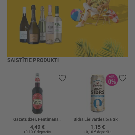
SAISTĪTIE PRODUKTI
Pievienot vēlmju sarakstam
Piev
Gāzēts dzēr. Fentimans Cherry Tree Cola
Sidrs Lielvārdes b/a Skārd.
4,49 €
1,15 €
+
0,10 €
depozīts
+
0,10 €
depozīts