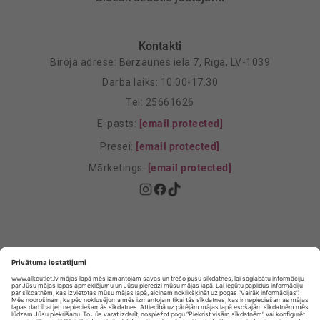
Kontakti
Biroja adrese: Bērzaunes iela 7, Rīga, LV-1039
Darba laiks: 10.00-17.30
Tel: 25661626
E-pasts:
[email protected]
Presei:
[email protected]
Mārketings:
[email protected]
Privātuma politika
Privātuma Iestatījumi
E-veikala lietošanas noteikumi