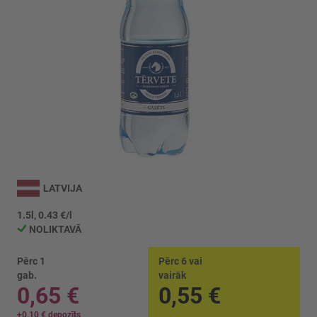
Iet
uz
LATVIJA
galerijas
sākumu
1.5l, 0.43 €/l
NOLIKTAVĀ
Pērc 1
Pērc 6 vai
gab.
vairāk
0,65 €
0,55 €
+
0,10 €
depozīts