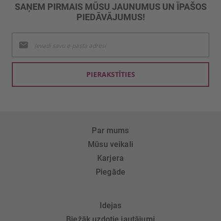
SAŅEM PIRMAIS MŪSU JAUNUMUS UN ĪPAŠOS
PIEDĀVĀJUMUS!
Pieteikties
jaunumu
saņemšanai:
PIERAKSTĪTIES
Par mums
Mūsu veikali
Karjera
Piegāde
Idejas
Biežāk uzdotie jautājumi