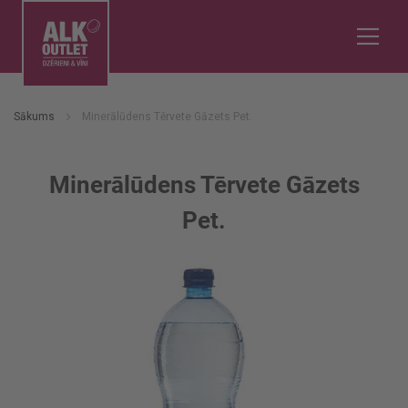
Sākums
Minerālūdens Tērvete Gāzets Pet.
Minerālūdens Tērvete Gāzets
Pet.
Iet
uz
galerijas
beigām