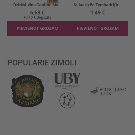
Dzirkst.vīns Cantine Maschio B/a 0%
Sulas dzēr. Tymbark Ķiršu/ābolu
6,69 €
1,49 €
+
0,10 €
depozīts
PIEVIENOT GROZAM
PIEVIENOT GROZAM
POPULĀRIE ZĪMOLI