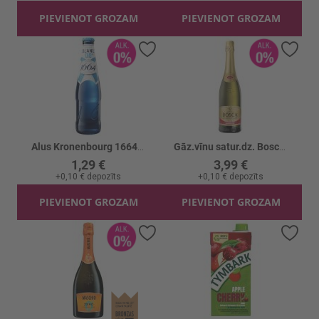
PIEVIENOT GROZAM
PIEVIENOT GROZAM
Pievienot vēlmju sarakstam
Piev
Alus Kronenbourg 1664 Blanc b/a
Gāz.vīnu satur.dz. Bosca Gold B/a 0%
1,29 €
3,99 €
+
0,10 €
depozīts
+
0,10 €
depozīts
PIEVIENOT GROZAM
PIEVIENOT GROZAM
Pievienot vēlmju sarakstam
Piev