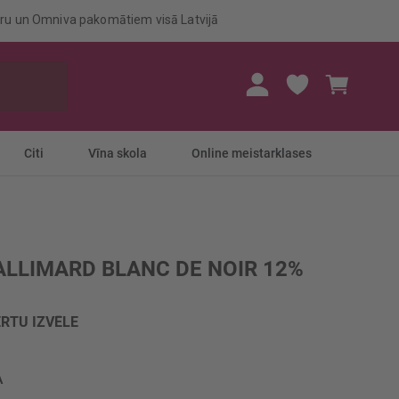
eru un Omniva pakomātiem visā Latvijā
Mans gr
Citi
Vīna skola
Online meistarklases
ALLIMARD BLANC DE NOIR 12%
RTU IZVĒLE
A