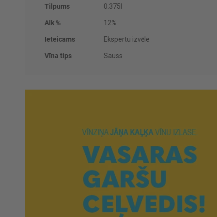
Tilpums
0.375l
Alk %
12%
Ieteicams
Ekspertu izvēle
Vīna tips
Sauss