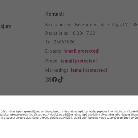
Kontakti
Biroja adrese: Bērzaunes iela 7, Rīga, LV-10
tājumi
Darba laiks: 10.00-17.30
Tel: 25661626
E-pasts:
[email protected]
Presei:
[email protected]
Mārketings:
[email protected]
© SIA „Vita Mārkets” visas tiesības aizsargātas.