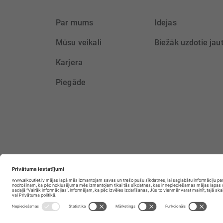
Par mums
Idejas
Mūsu veikali
Biežāk uzdotie jau
Karjera
Piegāde