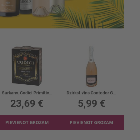
Sarkanv. Codici Primitivo 13.5%
Dzirkst.vīns Contedor G.Cuvee Brut Rose 11%
23,69 €
5,99 €
PIEVIENOT GROZAM
PIEVIENOT GROZAM