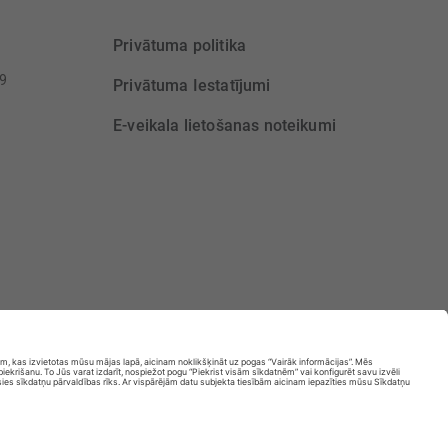
Privātuma politika
39
Privātuma Iestatījumi
E-veikala lietošanas noteikumi