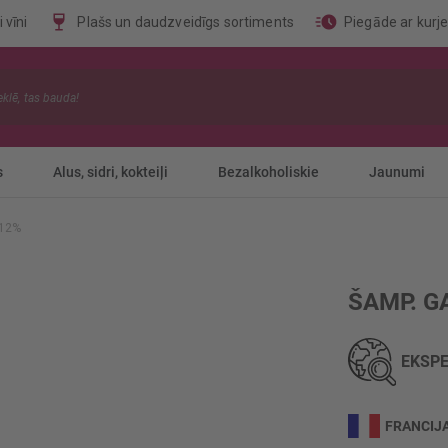
 vīni
Plašs un daudzveidīgs sortiments
Piegāde ar kurj
s
Alus, sidri, kokteiļi
Bezalkoholiskie
Jaunumi
 12%
ŠAMP. G
EKSPE
FRANCIJ