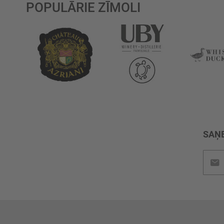
POPULĀRIE ZĪMOLI
SAŅE
Pieteik
jaunu
saņem