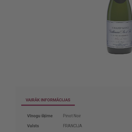
Iet
uz
galerijas
sākumu
VAIRĀK INFORMĀCIJAS
Vairāk
Vīnogu šķirne
Pinot Noir
informācijas
Valsts
FRANCIJA