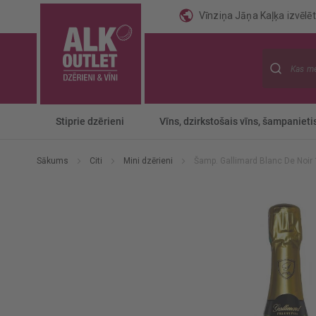
Vīnziņa Jāņa Kaļķa izvēlēti
Meklēt
Stiprie dzērieni
Vīns, dzirkstošais vīns, šampanieti
Sākums
Citi
Mini dzērieni
Šamp. Gallimard Blanc De Noir
Iet
uz
galerijas
beigām