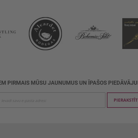
M PIRMAIS MŪSU JAUNUMUS UN ĪPAŠOS PIEDĀVĀJ
ties
PIERAKSTĪT
mu
šanai: