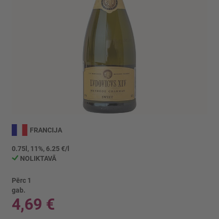
Iet
uz
FRANCIJA
galerijas
sākumu
0.75l, 11%, 6.25 €/l
NOLIKTAVĀ
Pērc 1
gab.
4,69 €