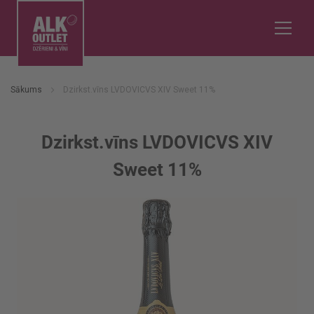
Sākums
Dzirkst.vīns LVDOVICVS XIV Sweet 11%
Dzirkst.vīns LVDOVICVS XIV
Sweet 11%
Iet
uz
galerijas
beigām