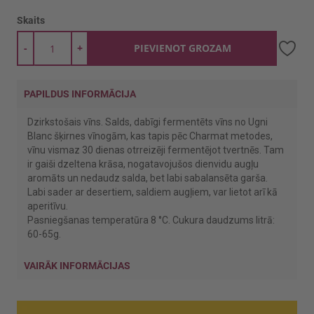
Skaits
-
+
PIEVIENOT GROZAM
PAPILDUS INFORMĀCIJA
Dzirkstošais vīns. Salds, dabīgi fermentēts vīns no Ugni
Blanc šķirnes vīnogām, kas tapis pēc Charmat metodes,
vīnu vismaz 30 dienas otrreizēji fermentējot tvertnēs. Tam
ir gaiši dzeltena krāsa, nogatavojušos dienvidu augļu
aromāts un nedaudz salda, bet labi sabalansēta garša.
Labi sader ar desertiem, saldiem augļiem, var lietot arī kā
aperitīvu.
Pasniegšanas temperatūra 8 °C. Cukura daudzums litrā:
60-65g.
VAIRĀK INFORMĀCIJAS