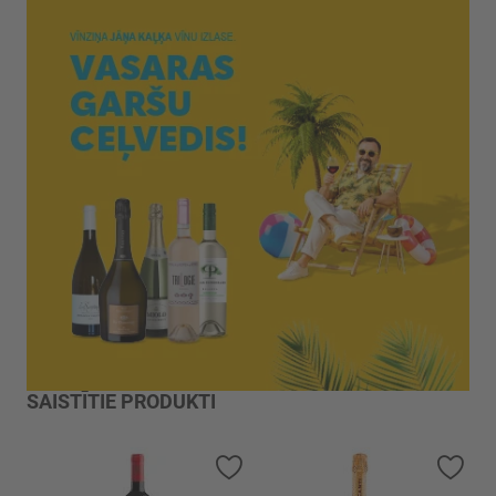
SAISTĪTIE PRODUKTI
Pievienot vēlmju sarakstam
Piev