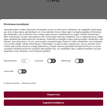
Privātuma politika
Privātuma Iestatījumi
E-veikala lietošanas noteikumi
© SIA „Vita Mārkets” visas tiesības aizsargātas.
ALKOHOLA LIETOŠANA KAITĒ JŪSU VESELĪBAI!
ALKOHOLA PĀRDOŠANA, IEGĀDĀŠANĀS UN
NODOŠANA NEPILNGADĪGĀM PERSONĀM IR
AIZLIEGTA.