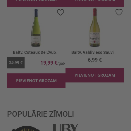
Pievienot vēlmju sarakstam
Piev
Baltv. Coteaux De L'Aubance Deserta 11%
Baltv. Valdivieso Sauvignon Blanc 12%
6,99 €
19,99 €
29,99 €
PIEVIENOT GROZAM
PIEVIENOT GROZAM
POPULĀRIE ZĪMOLI