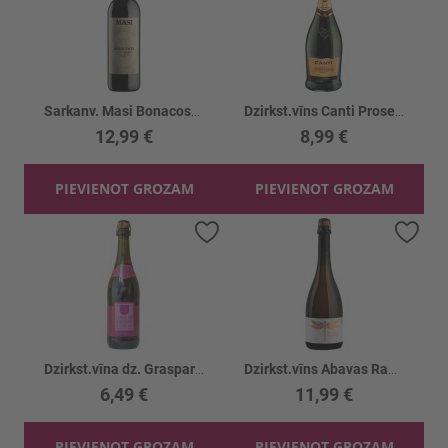
Sarkanv. Masi Bonacosta Valpolicella 12%
Dzirkst.vīns Canti Prosecco 11%
12,99 €
8,99 €
PIEVIENOT GROZAM
PIEVIENOT GROZAM
Pievienot vēlmju sarakstam
Piev
Dzirkst.vīna dz. Grasparossa Lambr. Rosso 8%
Dzirkst.vīns Abavas Rabarberu bruts 12%
6,49 €
11,99 €
PIEVIENOT GROZAM
PIEVIENOT GROZAM