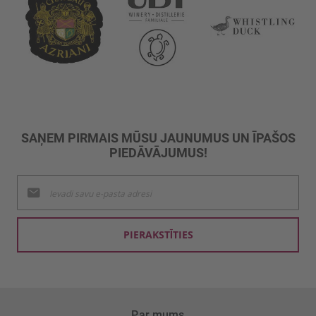
SAŅEM PIRMAIS MŪSU JAUNUMUS UN ĪPAŠOS
PIEDĀVĀJUMUS!
Pieteikties
jaunumu
saņemšanai:
PIERAKSTĪTIES
Par mums