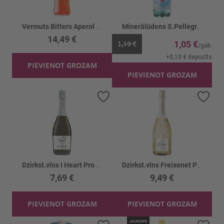
Vermuts Bitters Aperol 11%
Minerālūdens S.Pellegrino PET
14,49 €
1,05 €
1,19 €
+
0,10 €
depozīts
PIEVIENOT GROZAM
PIEVIENOT GROZAM
Pievienot vēlmju sarakstam
Piev
Dzirkst.vīns I Heart Prosecco 11%
Dzirkst.vīns Freixenet Prosecco 11%
7,69 €
9,49 €
PIEVIENOT GROZAM
PIEVIENOT GROZAM