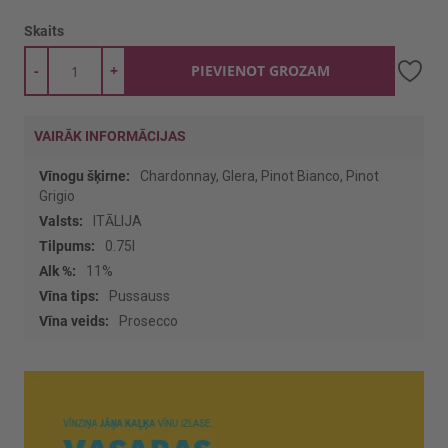
Skaits
-
+
PIEVIENOT GROZAM
VAIRĀK INFORMĀCIJAS
Vairāk
Chardonnay, Glera, Pinot Bianco, Pinot
informācijas
Grigio
ITĀLIJA
0.75l
11%
Pussauss
Prosecco