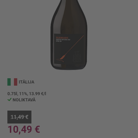
Iet
uz
ITĀLIJA
galerijas
sākumu
0.75l, 11%, 13.99 €/l
NOLIKTAVĀ
11,49 €
10,49 €