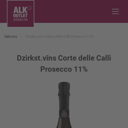
Sākums
Dzirkst.vīns Corte delle Calli Prosecco 11%
Dzirkst.vīns Corte delle Calli
Prosecco 11%
Iet
uz
galerijas
beigām