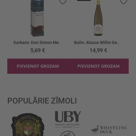
Pievienot vēlmju sarakstam
Piev
Sarkanv. Don Simon Merlot 12% tetra
Baltv. Alsace Willm Gewurztraminer R. 13%
5,69 €
14,99 €
PIEVIENOT GROZAM
PIEVIENOT GROZAM
POPULĀRIE ZĪMOLI