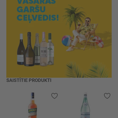
SAISTĪTIE PRODUKTI
Pievienot vēlmju sarakstam
Piev