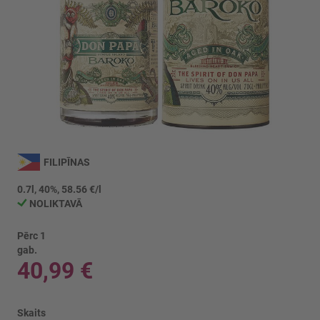
Iet
uz
FILIPĪNAS
galerijas
sākumu
0.7l, 40%, 58.56 €/l
NOLIKTAVĀ
Pērc 1
gab.
40,99 €
Skaits