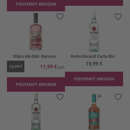
PIEVIENOT GROZAM
Pievienot vēlmju sarakstam
Piev
Stiprs alk.dzēr. Barracuda Raspb. Spiced 30%
Rums Bacardi Carta Blanca 37.5%
15,99 €
11,99 €
12,99 €
PIEVIENOT GROZAM
PIEVIENOT GROZAM
Pievienot vēlmju sarakstam
Piev