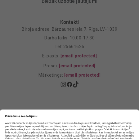
Biežāk uzdotie jautājumi
Kontakti
Biroja adrese: Bērzaunes iela 7, Rīga, LV-1039
Darba laiks: 10.00-17.30
Tel: 25661626
E-pasts:
[email protected]
Presei:
[email protected]
Mārketings:
[email protected]
Privātuma politika
Privātuma Iestatījumi
E-veikala lietošanas noteikumi