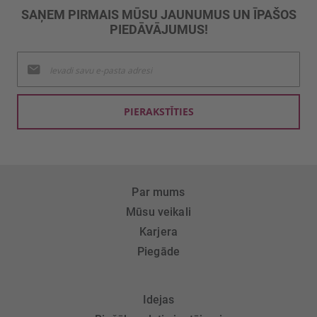
SAŅEM PIRMAIS MŪSU JAUNUMUS UN ĪPAŠOS
PIEDĀVĀJUMUS!
Pieteikties
jaunumu
saņemšanai:
PIERAKSTĪTIES
Par mums
Mūsu veikali
Karjera
Piegāde
Idejas