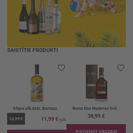
SAISTĪTIE PRODUKTI
Pievienot vēlmju sarakstam
Piev
Stiprs alk.dzēr. Barracuda Vanilla Spiced 32%
Rums Dos Maderas 5+5 40%
38,99 €
11,99 €
12,99 €
PIEVIENOT GROZAM