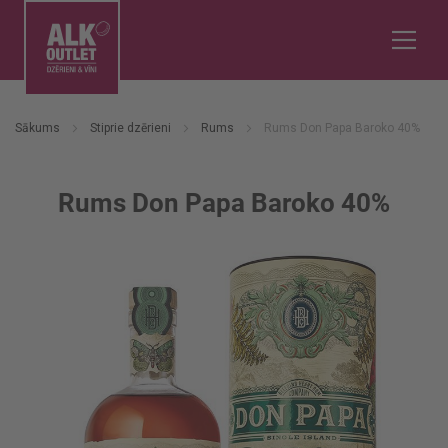
Sākums
Stiprie dzērieni
Rums
Rums Don Papa Baroko 40%
Rums Don Papa Baroko 40%
Iet
uz
galerijas
beigām