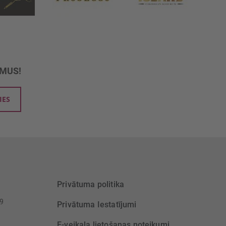
UMUS!
IES
Privātuma politika
39
Privātuma Iestatījumi
E-veikala lietošanas noteikumi