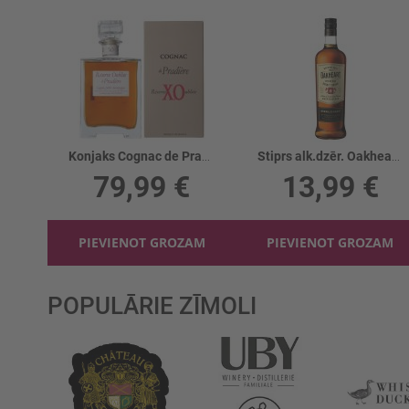
Konjaks Cognac de Pradiere XO giftbox 40%
Stiprs alk.dzēr. Oakheart Spiced 32.5%
79,99 €
13,99 €
PIEVIENOT GROZAM
PIEVIENOT GROZAM
POPULĀRIE ZĪMOLI