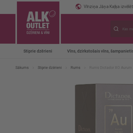
Vīnziņa Jāņa Kaļķa izvēlēti
Meklēt
Stiprie dzērieni
Vīns, dzirkstošais vīns, šampanieti
Sākums
Stiprie dzērieni
Rums
Rums Dictador XO Aurum
Iet
uz
galerijas
beigām