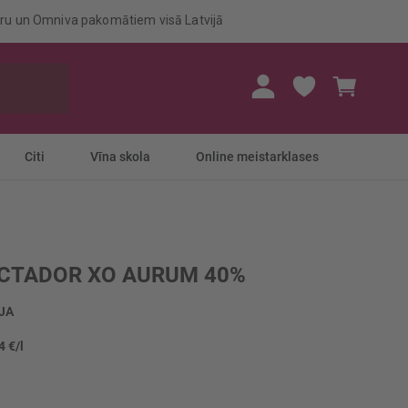
eru un Omniva pakomātiem visā Latvijā
Mans gr
Citi
Vīna skola
Online meistarklases
CTADOR XO AURUM 40%
JA
4 €/l