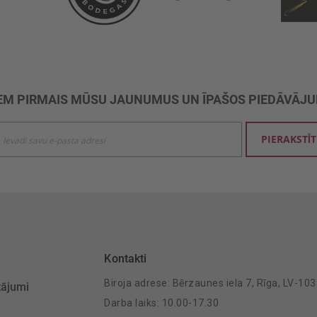
M PIRMAIS MŪSU JAUNUMUS UN ĪPAŠOS PIEDĀVĀJ
ties
PIERAKSTĪT
mu
šanai:
Kontakti
Biroja adrese: Bērzaunes iela 7, Rīga, LV-10
tājumi
Darba laiks: 10.00-17.30