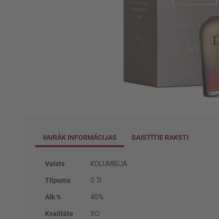
Iet
uz
galerijas
VAIRĀK INFORMĀCIJAS
SAISTĪTIE RAKSTI
sākumu
Vairāk
Valsts
KOLUMBIJA
informācijas
Tilpums
0.7l
Alk %
40%
Kvalitāte
XO