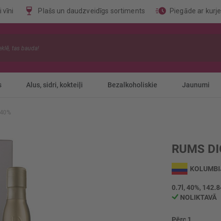
 vīni
Plašs un daudzveidīgs sortiments
Piegāde ar kurj
s
Alus, sidri, kokteiļi
Bezalkoholiskie
Jaunumi
 40%
RUMS DI
KOLUMBI
0.7l, 40%, 142.8
NOLIKTAVĀ
Pērc 1