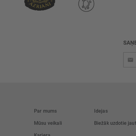
SAŅE
Pieteik
jaunu
saņem
Par mums
Idejas
Mūsu veikali
Biežāk uzdotie jau
Karjera