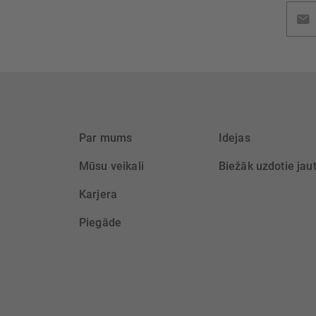
Pieteik
jaunu
saņem
Par mums
Idejas
Mūsu veikali
Biežāk uzdotie jau
Karjera
Piegāde