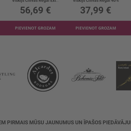
Viskijs Chivas Regal Extra 40% kastē
Viskijs Chivas Regal 40%
56,69 €
37,99 €
PIEVIENOT GROZAM
PIEVIENOT GROZAM
M PIRMAIS MŪSU JAUNUMUS UN ĪPAŠOS PIEDĀVĀJ