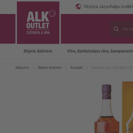
Vīnziņa Jāņa Kaļķa izvēlēti
Meklēt
Stiprie dzērieni
Vīns, dzirkstošais vīns, šampanieti
Sākums
Stiprie dzērieni
Konjaki
Konjaks Guy Lheraud V.S
Iet
uz
galerijas
beigām