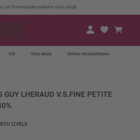
eru un Omniva pakomātiem visā Latvijā
Mans gr
Citi
Vīna skola
Online meistarklases
 GUY LHERAUD V.S.FINE PETITE
40%
RTU IZVĒLE