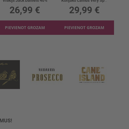
Viskijs Jack Daniels 40%
Konjaks Camus Very Special Intensely Arom 40%
26,99 €
29,99 €
PIEVIENOT GROZAM
PIEVIENOT GROZAM
UMUS!