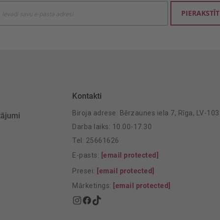
ties
PIERAKSTĪT
mu
šanai:
Kontakti
Biroja adrese: Bērzaunes iela 7, Rīga, LV-10
tājumi
Darba laiks: 10.00-17.30
Tel: 25661626
E-pasts:
[email protected]
Presei:
[email protected]
Mārketings:
[email protected]