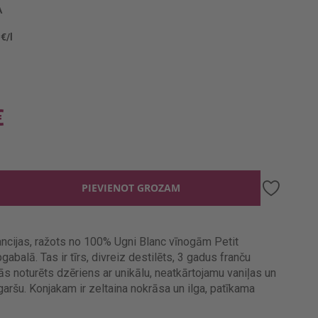
A
 €/l
€
PIEVIENOT GROZAM
ancijas, ražots no 100% Ugni Blanc vīnogām Petit
balā. Tas ir tīrs, divreiz destilēts, 3 gadus franču
 noturēts dzēriens ar unikālu, neatkārtojamu vaniļas un
aršu. Konjakam ir zeltaina nokrāsa un ilga, patīkama