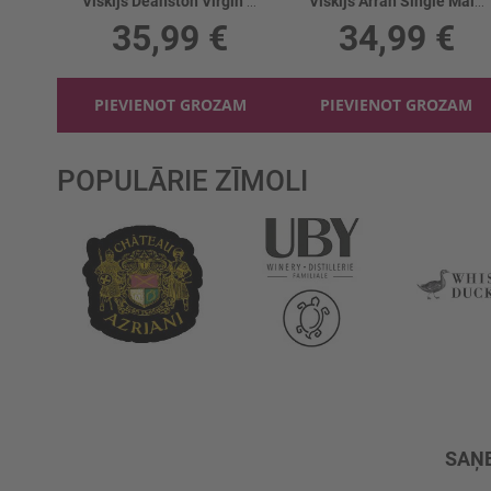
Viskijs Deanston Virgin Oak 46.3%
Viskijs Arran Single Malt Barrel Reserve 43%
35,99 €
34,99 €
PIEVIENOT GROZAM
PIEVIENOT GROZAM
POPULĀRIE ZĪMOLI
SAŅE