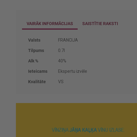
VAIRĀK INFORMĀCIJAS
SAISTĪTIE RAKSTI
Vairāk
Valsts
FRANCIJA
informācijas
Tilpums
0.7l
Alk %
40%
Ieteicams
Ekspertu izvēle
Kvalitāte
VS