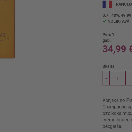
FRANCIJ
0.7l, 40%, 49.99
NOLIKTAVĀ
Pērc 1
gab.
34,99 
Skaits
-
+
Konjaks no Fr
Champagne apga
ozolkoka mucās
crème brulee g
pēcgarša.