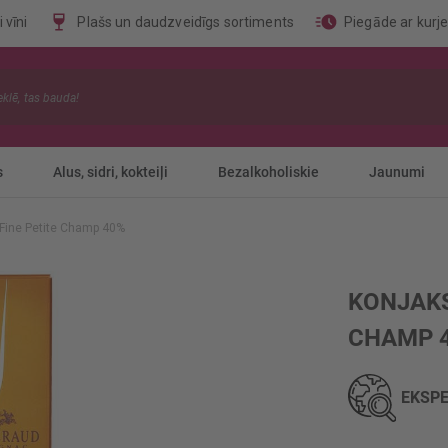
 vīni
Plašs un daudzveidīgs sortiments
Piegāde ar kurj
s
Alus, sidri, kokteiļi
Bezalkoholiskie
Jaunumi
.Fine Petite Champ 40%
KONJAKS
CHAMP 
EKSPE