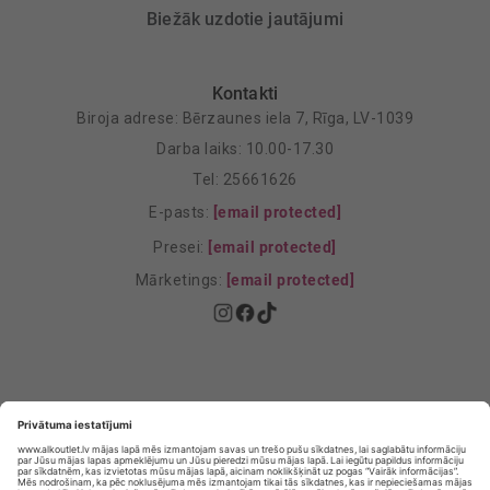
Biežāk uzdotie jautājumi
Kontakti
Biroja adrese: Bērzaunes iela 7, Rīga, LV-1039
Darba laiks: 10.00-17.30
Tel: 25661626
E-pasts:
[email protected]
Presei:
[email protected]
Mārketings:
[email protected]
Privātuma politika
Privātuma Iestatījumi
E-veikala lietošanas noteikumi