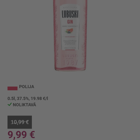
Iet
uz
POLIJA
galerijas
sākumu
0.5l, 37.5%, 19.98 €/l
NOLIKTAVĀ
10,99 €
9,99 €