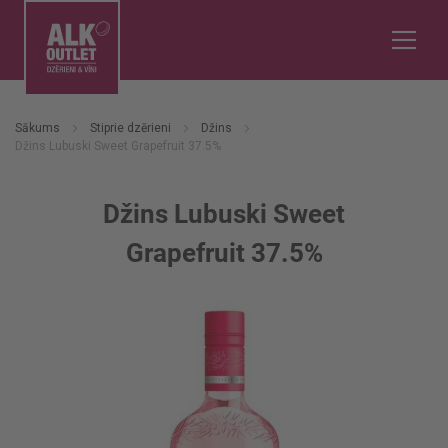
Sākums
Stiprie dzērieni
Džins
Džins Lubuski Sweet Grapefruit 37.5%
Džins Lubuski Sweet
Grapefruit 37.5%
Iet
uz
galerijas
beigām