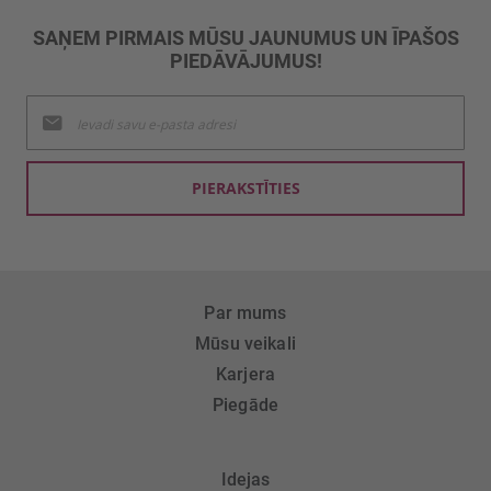
SAŅEM PIRMAIS MŪSU JAUNUMUS UN ĪPAŠOS
PIEDĀVĀJUMUS!
Pieteikties
jaunumu
saņemšanai:
PIERAKSTĪTIES
Par mums
Mūsu veikali
Karjera
Piegāde
Idejas