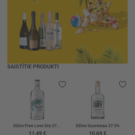
SAISTĪTIE PRODUKTI
Pievienot vēlmju sarakstam
Piev
Džins Free Love Dry 37.5%
Džins Saaremaa 37.5%
11,49 €
10,69 €