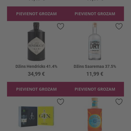
PIEVIENOT GROZAM
PIEVIENOT GROZAM
Pievienot vēlmju sarakstam
Piev
Džins Hendricks 41.4%
Džins Saaremaa 37.5%
34,99 €
11,99 €
PIEVIENOT GROZAM
PIEVIENOT GROZAM
Pievienot vēlmju sarakstam
Piev