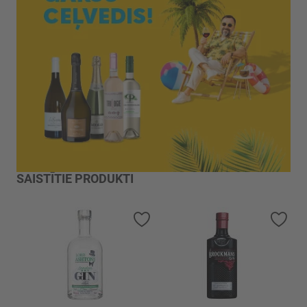
SAISTĪTIE PRODUKTI
Pievienot vēlmju sarakstam
Piev