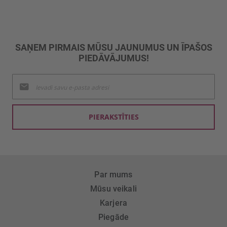
SAŅEM PIRMAIS MŪSU JAUNUMUS UN ĪPAŠOS
PIEDĀVĀJUMUS!
Pieteikties
jaunumu
saņemšanai:
PIERAKSTĪTIES
Par mums
Mūsu veikali
Karjera
Piegāde