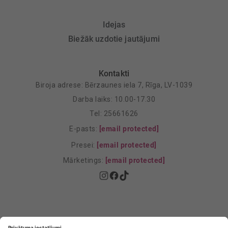
Idejas
Biežāk uzdotie jautājumi
Kontakti
Biroja adrese: Bērzaunes iela 7, Rīga, LV-1039
Darba laiks: 10.00-17.30
Tel: 25661626
E-pasts:
[email protected]
Presei:
[email protected]
Mārketings:
[email protected]
Privātuma politika