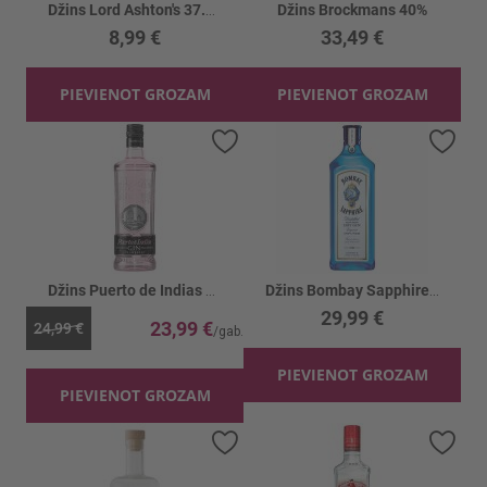
Džins Lord Ashton's 37.5%
Džins Brockmans 40%
8,99 €
33,49 €
PIEVIENOT GROZAM
PIEVIENOT GROZAM
Pievienot vēlmju sarakstam
Piev
Džins Puerto de Indias Strawberry 37.5%
Džins Bombay Sapphire 40%
29,99 €
23,99 €
24,99 €
PIEVIENOT GROZAM
PIEVIENOT GROZAM
Pievienot vēlmju sarakstam
Piev