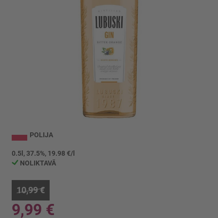
Iet
uz
POLIJA
galerijas
sākumu
0.5l, 37.5%, 19.98 €/l
NOLIKTAVĀ
10,99 €
9,99 €