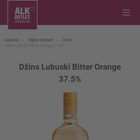
Sākums
Stiprie dzērieni
Džins
Džins Lubuski Bitter Orange 37.5%
Džins Lubuski Bitter Orange
37.5%
Iet
uz
galerijas
beigām