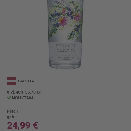
Iet
uz
LATVIJA
galerijas
sākumu
0.7l, 40%, 35.70 €/l
NOLIKTAVĀ
Pērc 1
gab.
24,99 €