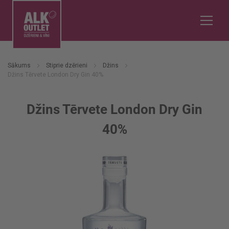
Sākums
Stiprie dzērieni
Džins
Džins Tērvete London Dry Gin 40%
Džins Tērvete London Dry Gin
40%
Iet
uz
galerijas
beigām