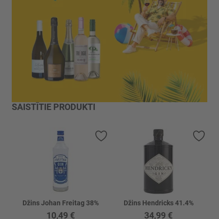
SAISTĪTIE PRODUKTI
Pievienot vēlmju sarakstam
Piev
Džins Johan Freitag 38%
Džins Hendricks 41.4%
10,49 €
34,99 €