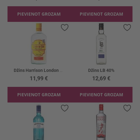
PIEVIENOT GROZAM
PIEVIENOT GROZAM
Pievienot vēlmju sarakstam
Piev
Džins Harrison London 37.5%
Džins LB 40%
11,99 €
12,69 €
PIEVIENOT GROZAM
PIEVIENOT GROZAM
Pievienot vēlmju sarakstam
Piev