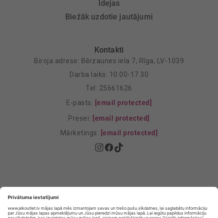
Idejas
Biežāk uzdotie jautājumi
Kontakti
Biroja adrese: Bērzaunes iela 7, Rīga, LV-1039
Darba laiks: 10.00-17.30
Tel: 25661626
E-pasts:
[email protected]
Presei:
[email protected]
Mārketings:
[email protected]
Privātuma politika
Privātuma Iestatījumi
E-veikala lietošanas noteikumi