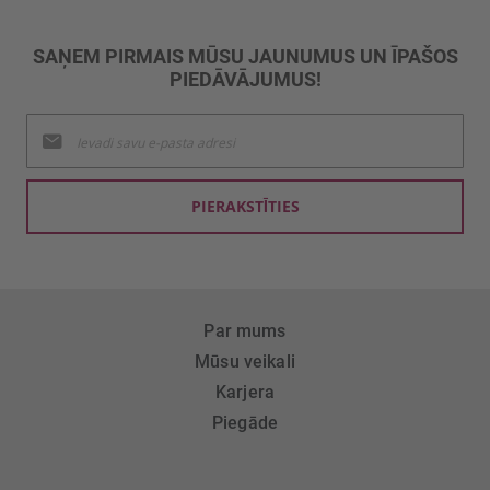
SAŅEM PIRMAIS MŪSU JAUNUMUS UN ĪPAŠOS
PIEDĀVĀJUMUS!
Pieteikties
jaunumu
saņemšanai:
PIERAKSTĪTIES
Par mums
Mūsu veikali
Karjera
Piegāde