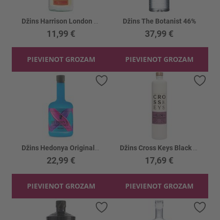
Džins Harrison London 37.5%
Džins The Botanist 46%
11,99 €
37,99 €
PIEVIENOT GROZAM
PIEVIENOT GROZAM
Pievienot vēlmju sarakstam
Piev
Džins Hedonya Original 40%
Džins Cross Keys Black Currant 38%
22,99 €
17,69 €
PIEVIENOT GROZAM
PIEVIENOT GROZAM
Pievienot vēlmju sarakstam
Piev