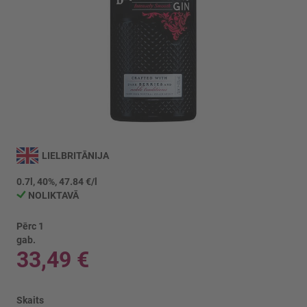
Iet
uz
LIELBRITĀNIJA
galerijas
sākumu
0.7l, 40%, 47.84 €/l
NOLIKTAVĀ
Pērc 1
gab.
33,49 €
Skaits