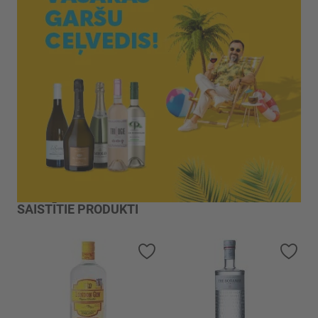
SAISTĪTIE PRODUKTI
Pievienot vēlmju sarakstam
Piev