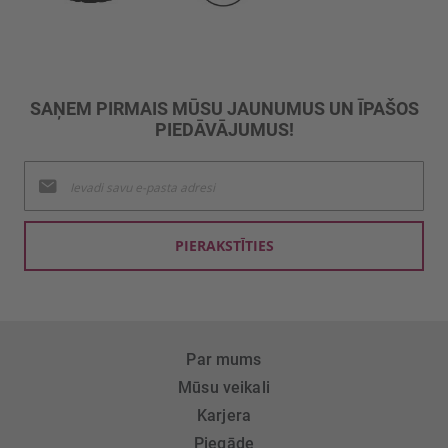
SAŅEM PIRMAIS MŪSU JAUNUMUS UN ĪPAŠOS
PIEDĀVĀJUMUS!
Pieteikties
jaunumu
saņemšanai:
PIERAKSTĪTIES
Par mums
Mūsu veikali
Karjera
Piegāde