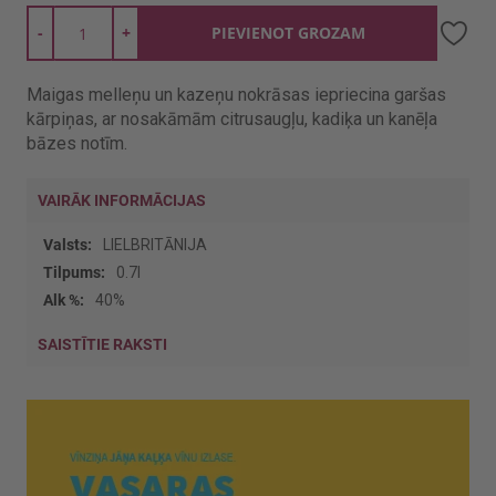
-
+
PIEVIENOT GROZAM
Maigas melleņu un kazeņu nokrāsas iepriecina garšas
kārpiņas, ar nosakāmām citrusaugļu, kadiķa un kanēļa
bāzes notīm.
VAIRĀK INFORMĀCIJAS
Vairāk
LIELBRITĀNIJA
informācijas
0.7l
40%
SAISTĪTIE RAKSTI