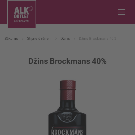
Sākums
Stiprie dzērieni
Džins
Džins Brockmans 40%
Džins Brockmans 40%
Iet
uz
galerijas
beigām