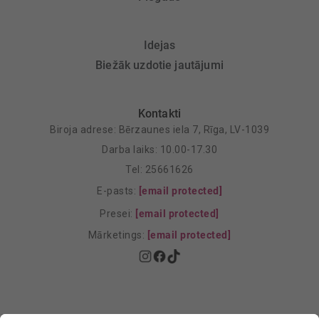
Idejas
Biežāk uzdotie jautājumi
Kontakti
Biroja adrese: Bērzaunes iela 7, Rīga, LV-1039
Darba laiks: 10.00-17.30
Tel: 25661626
E-pasts:
[email protected]
Presei:
[email protected]
Mārketings:
[email protected]